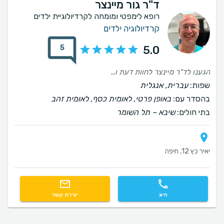
ד"ר גור מיינצר
רופא לימפטי ומומחה לקרדיולוגיית ילדים
קרדיולוגיה ילדים
5
5.0
הגענו לד"ר מיינצר לחוות דעת ובירור מצב מורכב של ביתנו. כבר בפגישה הראשונה הרגשנו בידיים בטוחות וקיבלנו תחושה שהוא מקדיש לנו את כל הזמן הנחוץ כדי לעבור על הדברים, להסביר ולענות על השאלות. ד"ר מיינצר המליץ על בדיקת DCMRL, ולאורך כל התקופה עד לביצועה ליווה אותנו וסייע בכל דבר שהיה נחוץ. לצד מקצועיות רבה ובלתי מתפשרת, פגשנו אדם אנושי ואמפתי. קיבלנו הסברים מפורטים וברורים לכל פעולה וממצא ומעבר לכך - הוא נתן תשומת לב לפחדים, לשאלות ולעובדה שמדובר במחלה שדורשת לא רק טיפול אלא גם ליווי לאורך זמן. הרגשנו נראים ועטופים. השילוב הזה - מומחיות מהשורה הראשונה יחד עם אכפתיות אמיתית - זה בדיוק מה שמטופל במצב מורכב זקוק לו, ואנחנו מלאי תודה על כך.
שפות:
עברית, אנגלית
בהסדר עם:
באופן פרטי, לאומית כסף, לאומית זהב
בתי חולים:
שיבא – תל השומר
יאיר כץ 12, חיפה
חיוג
יצירת קשר