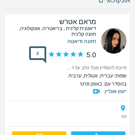
אונקולוגיים
מראם אטרש
דיאטנית קלינית , בריאטריה, אונקולוגיה,
תזונה קלינית
תזונה ודיאטה
2
5.0
חייבת להמליץ מכל הלב על דיאטנית מדהימה, מקצועית, קשובה ואכפתית ברמות שאין לתאר. מהרגע הראשון הרגשתי שאני בידיים טובות היא הסבירה לי הכול בסבלנות, נתנה יחס אישי, הקשיבה לכל פרט, והתאימה לי המלצות בצורה מדויקת וברורה. מעבר למקצועיות הגבוהה, יש לה גישה אנושית, נעימה ומרגיעה, והיא באמת נותנת תחושה שאכפת לה מהמטופלים שלה. יצאתי ממנה עם הרבה ידע, ביטחון ומוטיבציה להמשיך בדרך נכונה ובריאה. ממליצה עליה בחום לכל מי שמחפש/ת ליווי מקצועי, אמיתי ואנושי. פשוט אלופה! בהצלחה
שפות:
עברית, אנגלית, ערבית
בהסדר עם:
באופן פרטי
ייעוץ אונליין
לוד