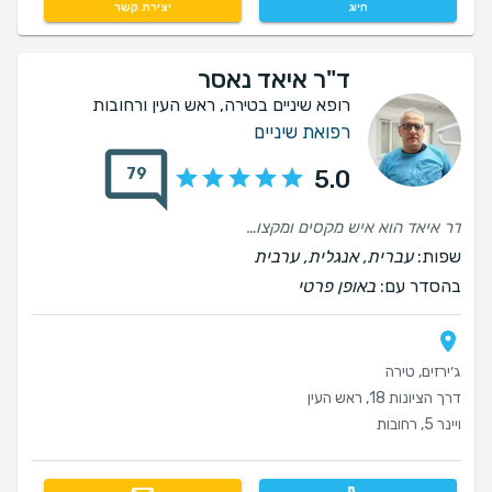
חיוג
יצירת קשר
ד"ר איאד נאסר
רופא שיניים בטירה, ראש העין ורחובות
רפואת שיניים
79
5.0
דר איאד הוא איש מקסים ומקצועי, נתן הסברים מלאים על האפשרויות, עד כדי הסבר מצויר, ובאמת שהרגשתי שאני יודעת למה אני נכנסת ומבינה את התהליך. הרגשתי שאני בידיים מקצועיות ויסודיות.
שפות:
עברית, אנגלית, ערבית
בהסדר עם:
באופן פרטי
ג׳ירזים, טירה
דרך הציונות 18, ראש העין
ויינר 5, רחובות