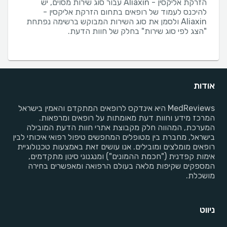
הזרקת אליקסין - Aliaxin עבור סוג שירות מסוים, יש
להיכנס לעמוד של רופאים בתחום הזרקת אליקסין -
Aliaxin ולסמן את סוג השירות המבוקש ברשימה נפתחת
"הצג לפי סוג שירות" בחלק של חוות הדעת.
אודות
MedReviews היא אינדקס לרופאים המתקדם והאמין בישראל
המרכז מידע וחוות דעת מאומתות על רופאים ומרפאות.
המערכת, המהווה חלק מקבוצת אתרי חוות הדעת המובילה
בישראל, מחברת בין מטופלים המחפשים טיפול רפואי איכותי לבין
רופאים מומלצים ומובילים. אנו עושים זאת באמצעות טכנולוגיית
אימות קפדנית ("חכמת ההמונים") ומנגנוני סינון מתקדמים,
המספקים שקיפות מלאה בעולם הרפואה ומאפשרים בחירה
מושכלת.
ניווט