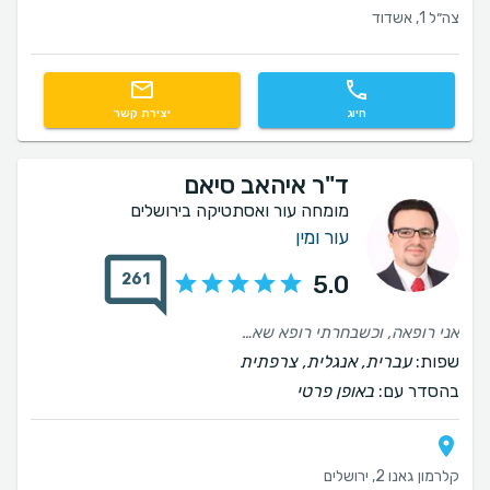
צה״ל 1, אשדוד
חיוג
יצירת קשר
ד"ר איהאב סיאם
מומחה עור ואסתטיקה בירושלים
עור ומין
261
5.0
אני רופאה, וכשבחרתי רופא שאליו אלך לטיפולים אסתטיים היה לי ברור שאלך לרופא עור. ראיתי את העבודה של ד״ר איהב וראיתי שמדובר ברופא מאוד מוכשר. הוא יודע להתאים את הטיפול הספציפי למה שאני מבקשת ואפילו הוריד אותי מכמה דברים שביקשתי לעשות. אני מטופלת אצלו יותר משנה ואני המלצתי עליו כבר לחברותי. מדובר ברופא אמין, מקצועי ונעים!
שפות:
עברית, אנגלית, צרפתית
בהסדר עם:
באופן פרטי
קלרמון גאנו 2, ירושלים