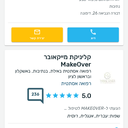
נתיבות
דבורה הנביאה 26, דימונה
חיוג
יצירת קשר
קליניקת מייקאובר
MakeOver
רפואה אסתטית באילת, בנתיבות, באשקלון
ובראשון לציון
רפואה אסתטית
236
5.0
הגעתי ל-MAKEOVER לטיפול בחומצה היאלורונית. הקמטים סביב הפה והעיניים נעלמו והעור שלי נראה חלק וזוהר. אני מרגישה צעירה ורעננה יותר מאי פעם!"
שפות:
עברית, אנגלית, רוסית