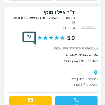
ד"ר אייל ווסוקי
מומחה ברפואת עור ומין בראשון לציון ורמת
גן
עור ומין
72
5.0
אני מטופלת אצל ד״ר אייל ווסוקי כבר כ־15 שנה בעקבות פסוריאזיס, ואני יכולה לומר בלב שלם שמדובר ברופא מקצועי, יסודי, אכפתי ואנושי. לאורך כל השנים הוא תמיד היה סבלני, קשוב, הסביר כל דבר בצורה ברורה, ונתן לי תחושת ביטחון שאני נמצאת בידיים הטובות ביותר. גם שתי הבנות שלי היו מטופלות אצלו בעקבות אקנה, וגם הן קיבלו טיפול מצוין והיו מרוצות מאוד. בנוסף, הן משתמשות בסבון הפנים שד״ר ווסוקי פיתח, והוא פשוט מעולה ועזר להן מאוד. אחרי כל כך הרבה שנים של היכרות וטיפול, אני יכולה להמליץ על ד״ר אייל ווסוקי מכל הלב. רופא מצוין, מקצועי, מסור ואדם מיוחד שנותן לכל מטופל יחס אישי וחם. ממליצה עליו בחום לכל מי שמחפש רופא עור שאפשר באמת לסמוך עליו
שפות:
עברית, אנגלית
בהסדר עם:
באופן פרטי
אלטלנה 1, ראשון לציון
זבוטינסקי 7, רמת גן