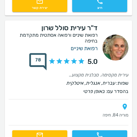
חיוג
יצירת קשר
ד"ר עירית סולל שרון
רפואת שיניים ורפואה אסתטית מתקדמת
בחיפה
רפואת שיניים
78
5.0
עירית מקסימה. סבלנית מקצוענית, ו... עושה כל מה שאפשר שלא יכאב. וכך גם כל צוות המרפאה שלה.
שפות:
עברית, אנגלית, איטלקית
בהסדר עם:
באופן פרטי
מוריה 84, חיפה