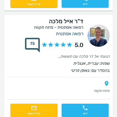
חיוג
יצירת קשר
ד"ר אייל מלכה
רפואה אסתטית - פתח תקווה
רפואה אסתטית
75
5.0
הגעתי אל דר מלכה עם חששות צפויים שיש לפני כל טיפול, נפגשתי עם רופא צנוע שזה נדיר בימינו!! כל כך סבלני, מסביר ומאבחן, הקדיש המון זמן ואת לא מרגישה שאת חלק מפס ייצור, ידיים עדינות ולא מכאיב בכלל, והתוצאה וואהוווו, שינוי מהותי בכהויות ובשקעי העיניים, אני מרגישה שהפנים הפכו למוארות ולא עייפות! תקשיבו רופא נדיר, שלפני חשבון הבנק שלו הכי חשוב לו שתהיי מרוצה!! קבלו המלצה מאחת שיודעת!! ממליצה על דר מלכה מכל הלבבב ובחום רב לא תתחרטו. אני אחזור אליו לכל טיפול שאי פעם ארצה לעשות בהמשך. הוא הכתובת שלי מהיום!!
שפות:
עברית, אנגלית
בהסדר עם:
באופן פרטי
פתח תקווה
חיוג
יצירת קשר