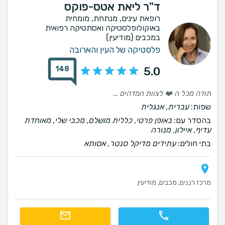
ד"ר ליאת אטס-פוקס
רופאת עינים, מנתחת, מומחית
באוקולופלסטיקה ואסתטיקה רפואית
במכבים (מודיעין)
פלסטיקה של העין והארובה
148
5.0
תודה מכל ה ❤️ לצוות המדהים על היחס החם. האיכפתיות והמקצועיות לאורך כל הדרך. תודה מיוחדת לד״ר ליאת הנפלאה. על עבודתה המיקצועית. הדיוק. והמסירות. אני שמחה מאוד על הבחירה. על התוצאה. וממליצה בחום. ישר כוח צוות נפלא🌺
שפות:
עברית, אנגלית
בהסדר עם:
באופן פרטי, כללית מושלם, מכבי שלי, מאוחדת
עדיף, איילון, מנורה
בתי חולים:
עתידים מדיקל סנטר, אסותא
מרכז רננים, מכבים, מודיעין