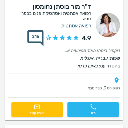
ד"ר מור בוסתן נחומסון
רפואה אסתטית ואסתטיקת פנים בכפר
סבא
רפואה אסתטית
215
4.9
דוקטור בוסתן מאוד מקצועית אדיבה וקשובה יודעת לייעץ במדויק על הטיפולים שהתאימו לי והתוצאות מדהימות
שפות:
עברית, אנגלית
בהסדר עם:
באופן פרטי
רפופורט 3, כפר סבא
חיוג
יצירת קשר