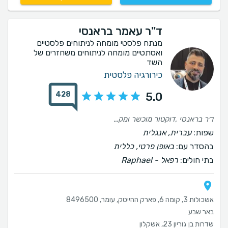
ד"ר עאמר בראנסי
מנתח פלסטי מומחה לניתוחים פלסטיים
ואסתטיים מומחה לניתוחים משחזרים של
השד
כירורגיה פלסטית
428
5.0
ד׳ר בראנסי ,דוקטור מוכשר ומקצועי ,עושה הכל כדי להגיע לתוצאה מעולה, אכפתי ודואג ומתעניין לשלום המנותח . ממליצה בחום רופא מספר 1!!
שפות:
עברית, אנגלית
בהסדר עם:
באופן פרטי, כללית
בתי חולים:
רפאל - Raphael
אשכולות 3, קומה 6, פארק ההייטק, עומר, 8496500
באר שבע
שדרות בן גוריון 23, אשקלון