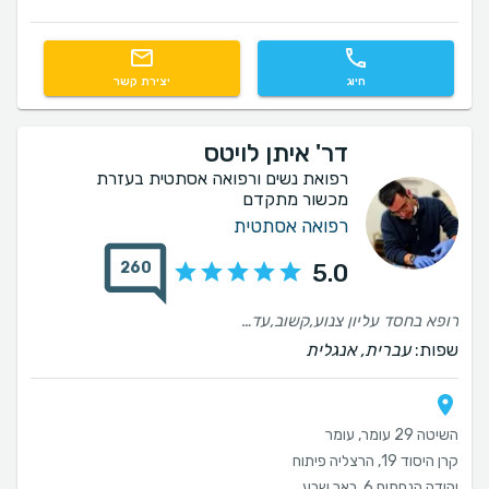
חיוג
יצירת קשר
דר' איתן לויטס
רפואת נשים ורפואה אסתטית בעזרת
מכשור מתקדם
רפואה אסתטית
260
5.0
רופא בחסד עליון צנוע,קשוב,עדין ובסוף יוצאת תוצאה מצויינת לא מחליפה אותו באף אחד!!! דר לויטס מס 1 ממליצה בחום!!!!
שפות:
עברית, אנגלית
השיטה 29 עומר, עומר
קרן היסוד 19, הרצליה פיתוח
יהודה הנחתום 6, באר שבע