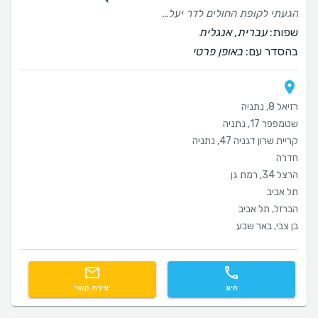
הגעתי לקופת החולים לדר יעלה בן נפתלי קצת לחוצה בגלל הסיבה שבעטיה הגעתי. מהשניה הראשונה שפנתה לדבר איתי ולהסביר לי מה הקורה הרגשתי הקלה. כולל מהיחס, האכפתיות והמהירות בה איבחנה וסיכמה לטיפול בניתוח. אל בית החולים בו נותחתי להסרת הנגע בראש הגעתי בהרגשה טובה. סמכתי על דר יעלה בן נפתלי. הטיפול היה מהיר ומקצועי. לא נותרה כל צלקת . ההחלמה הייתה בדיוק כפי שתואר לי. היום, חודשיים אחרי, הגעתי לביקורת בקופת החולים אצל דר בן נפתלי. שמחתי לראות שוב רופאה סבלנית קשובה ומקצועית. ברצוני לציין כאן את כל מעטפת הטיפול בבית החולים, החל מרגע קביעת התור, הקבלה בבית החולים וסיום הטיפול. ממליצה בחום 🌻🌺
שפות:
עברית, אנגלית
בהסדר עם:
באופן פרטי
רזיאל 8, נתניה
שטמפפר 17, נתניה
קריית שרון דגניה 47, נתניה
חדרה
הרצל 34, רמת גן
תל אביב
הברזל, תל אביב
בן צבי, באר שבע
חיוג
יצירת קשר