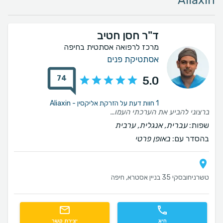
Aliaxin
ד"ר חסן חטיב
מרכז לרפואה אסתטית בחיפה
אסתטיקת פנים
74
5.0
1 חוות דעת על הזרקת אליקסין - Aliaxin
ברצוני להביע את הערכתי העמוקה והכנה לד"ר חטיב, רופא משכם ומעלה שמשלב מקצועיות ללא פשרות לצד יחס אנושי יוצא דופן.
שפות:
עברית, אנגלית, ערבית
בהסדר עם:
באופן פרטי
טשרניחובסקי 35 בניין אסטרא, חיפה
חיוג
יצירת קשר