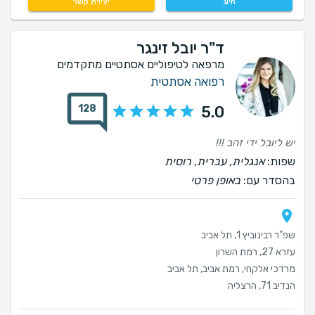
חיוג
יצירת קשר
ד"ר יובל זינגר
מרפאה לטיפוליים אסתטיים מתקדמים
רפואה אסתטית
128
5.0
יש ליובל ידי זהב !!!
שפות:
אנגלית, עברית, רוסית
בהסדר עם:
באופן פרטי
שפ"ר רבינוביץ 1, תל אביב
עזרא 27, רמת השרון
מרדכי אלקחי, רמת אביב, תל אביב
הנדיב 71, הרצליה