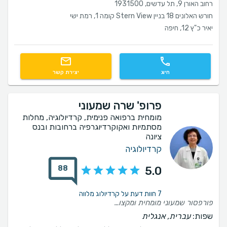
רחוב האורן 9, תל עדשים, 1931500
חורש האלונים 18 בניין Stern View קומה 1, רמת ישי
יאיר כ"ץ 12, חיפה
חיוג
יצירת קשר
פרופ' שרה שמעוני
מומחית ברפואה פנימית, קרדיולוגיה, מחלות
מסתמיות ואקוקרדיוגרפיה ברחובות ובנס
ציונה
קרדיולוגיה
88
5.0
7 חוות דעת על קרדיולוג מלווה
פורפסור שמעוני מומחית ומקצועית אך לפני הכל אנושית .תמיד נעים לי לבוא אליה לייעוץ תמיד מקבלת תשובות לכל השאלות בדרך נעימה ועם הרבה סבלנות.משרה רוגע ותחושה שיש על מי לסמוך.התייעצתי עם הרבה רופאים ופרופ שמעוני היא מבחינתי האחת והיחידה.
שפות:
עברית, אנגלית