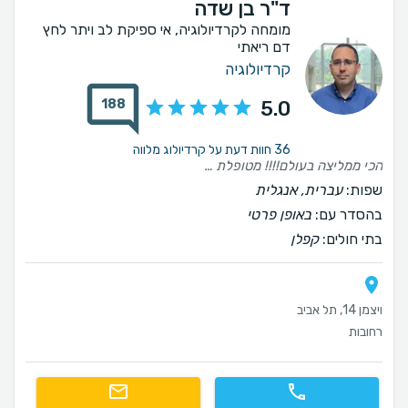
ד"ר בן שדה
מומחה לקרדיולוגיה, אי ספיקת לב ויתר לחץ
דם ריאתי
קרדיולוגיה
188
5.0
36 חוות דעת על קרדיולוג מלווה
הכי ממליצה בעולם!!!! מטופלת אצל ד"ר בן שדה כבר כמעט שנתיים - מתקופה ארוכה של בירורים בדיקות והרבה חוסר ודאות וסטרס, רק בשנייה שהגעתי אליו הרגשתי בטוחה, שסוף סוף יש לי על מי לסמוך ושאני בידיים הכי טובות שאפשר. מודה כל יום שהגעתי דווקא אליו באחת התקופות הקשות בחיי. תשומת הלב לפרטים, היחס הזמינות וההקשבה לא מובנים מאליהם. ד"ר בן שדה הוא מיוחד במינו והרופא הכי טוב, חד, אנושי ורגיש ומעבר לזה אדם מדהים שרואה את המטופל והאדם שנמצא מולו ויודע להתאים לו את הטיפול המדויק עבורו💙
שפות:
עברית, אנגלית
בהסדר עם:
באופן פרטי
בתי חולים:
קפלן
ויצמן 14, תל אביב
רחובות