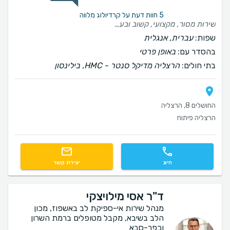
5 חוות דעת על קרדיולוג מלווה
שירות מסור, מקצועי, קשוב ובעל תועלת מרובה
שפות:
עברית, אנגלית
בהסדר עם:
באופן פרטי
בתי חולים:
הרצליה מדיקל סנטר - HMC, בילינסון
החושלים 8, הרצליה
הרצליה פיתוח
חיוג
יצירת קשר
ד"ר אסי מילויצקי
מנהל שירות אי-ספיקת לב באשפוז, מכון
הלב בשיבא, מקבל מטופלים ברמת השרון
וכפר-סבא