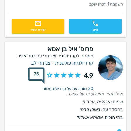
השקמה 1, זכרון יעקב
חיוג
יצירת קשר
פרופ' איל בן אסא
מומחה לקרדיולוגיה וצנתורי לב בתל אביב
קרדיולוגיה פולשנית - צנתורי לב
75
4.9
20 חוות דעת על קרדיולוג מלווה
אייל תמיד זמין לענות על שאלות, אמפטי , מקצועי מאוד ולא פחות חשוב, בעל אינטליגנציה רגשית גבוהה. אני מרוצה מאוד וממליץ בחום
שפות:
אנגלית, עברית
בהסדר עם:
באופן פרטי
בתי חולים:
אסותא אשדוד