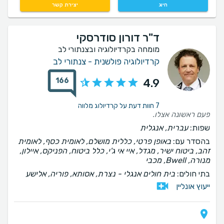
חיוג
יצירת קשר
ד"ר דורון סודרסקי
מומחה בקרדיולוגיה ובצנתורי לב
קרדיולוגיה פולשנית - צנתורי לב
166
4.9
7 חוות דעת על קרדיולוג מלווה
פעם ראשונה אצלו.
שפות:
עברית, אנגלית
בהסדר עם:
באופן פרטי, כללית מושלם, לאומית כסף, לאומית
זהב, ביטוח ישיר, מגדל, איי אי ג'י, כלל ביטוח, הפניקס, איילון,
מנורה, Bwell, מכבי
בתי חולים:
בית חולים אנגלי - נצרת, אסותא, פוריה, אלישע
ייעוץ אונליין