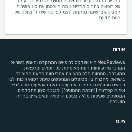
קרדיולוג מלווה עבור סוג שירות מסוים, יש להיכנס לעמוד
של רופאים בתחום קרדיולוג מלווה ולסמן את סוג השירות
המבוקש ברשימה נפתחת "הצג לפי סוג שירות" בחלק של
חוות הדעת.
אודות
MedReviews היא אינדקס לרופאים המתקדם והאמין בישראל
המרכז מידע וחוות דעת מאומתות על רופאים ומרפאות.
המערכת, המהווה חלק מקבוצת אתרי חוות הדעת המובילה
בישראל, מחברת בין מטופלים המחפשים טיפול רפואי איכותי לבין
רופאים מומלצים ומובילים. אנו עושים זאת באמצעות טכנולוגיית
אימות קפדנית ("חכמת ההמונים") ומנגנוני סינון מתקדמים,
המספקים שקיפות מלאה בעולם הרפואה ומאפשרים בחירה
מושכלת.
ניווט