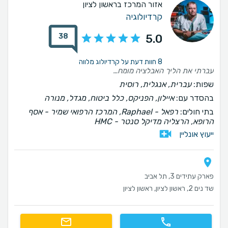
אזור המרכז בראשון לציון
קרדיולוגיה
38
5.0
8 חוות דעת על קרדיולוג מלווה
עברתי את הליך האבלציה מומחה מצוין בתחומו, הסביר הכל באופן מלא לפני ההליך ובמהלכו ומה שלא פחות חשוב - יש לו גישה אנושית ממליץ בחום
שפות:
עברית, אנגלית, רוסית
בהסדר עם:
איילון, הפניקס, כלל ביטוח, מגדל, מנורה
בתי חולים:
רפאל - Raphael, המרכז הרפואי שמיר - אסף
הרופא, הרצליה מדיקל סנטר - HMC
ייעוץ אונליין
פארק עתידים 3, תל אביב
שד נים 2, ראשון לציון, ראשון לציון