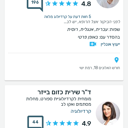
196
4.8
5 חוות דעת על קרדיולוג מלווה
לפני הביקור אצל הרופא, יש לבקר את האחות בחדר הסמוך: למדוד גובה, משקל, לחץ דם ולבצע אלקטרוקרדיוגרמה. גם מהאחות ההתרשמות נעימה. רגועה ומסודרת. הרופא, למרבה הצער, עובד רק יום אחד בשבוע ורק 3 שעות, ולכן ניתן לקבוע אליו תור רק 4-6 חודשים מראש 🌚 אהבתי שהוא אינו מפחיד, ואינו רושם תרופות אם אין צורך דחוף בכך. הביקור מתנהל במהירות, הכול מוסבר בתמציתיות ובבהירות. וחשוב לציין, שאפילו אם אין פתולוגיות בלב, הוא מתייחס למטופל בצורה תקינה. (אצל רופאים רבים אחרים ניתן לחוש עצבנות מוסתרת על כך שאנשים בריאים "מטרידים" אותם) תודה על היחס הראוי לכל המטופלים, אנו מעריכים זאת
שפות:
עברית, אנגלית, רוסית
בהסדר עם:
באופן פרטי
ייעוץ אונליין
חורש האלונים 18, רמת ישי
ד"ר שירית כזום בייזר
מומחית לקרדיולוגיית ספורט, מחלות
מסתמים ואקו לב
קרדיולוגיה
44
4.9