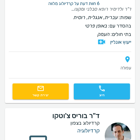
6 חוות דעת על קרדיולוג מלווה
ד"ר ולדימיר רופא סבלני ומקצועי. מתנהג למטופלים באכפתיות וכבוד רב. מודה לו מאוד על טיפול המסור באמי ואבי.
שפות:
עברית, אנגלית, רוסית
בהסדר עם:
באופן פרטי
בתי חולים:
העמק
ייעוץ אונליין
עפולה
חיוג
יצירת קשר
ד"ר בוריס צ'וטקו
קרדיולוג בצפון
קרדיולוגיה