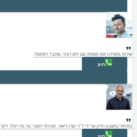
שירות מעולה.רופא מומחה,עם יחס רציני ,ומכבד למטופל.
חיוג
נותחתי באצבע הדק על ידי ד"ר קורן ליאור. קיבלתי הסבר,על מה הולך לקרו
חיוג