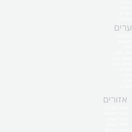
הדסה
בילנסון
רמב"ם
סורוקה
ערים
תל אביב
ירושלים
חיפה
באר שבע
ראשון לציון
פתח תקווה
אשדוד
נתניה
חולון
רמת גן
אזורים
אזור המרכז
אזור ירושלים
אזור השרון
אזור הצפון
אזור הדרום