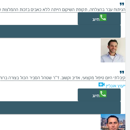
הניתוח עבר בהצלחה, תקופת השיקום הייתה ללא כאבים בזכות ההמלצות של המנתח. עברו 3 חודשי
חיוג
קיבלתי היום טיפול מקצועי, אדיב וקשוב. ד”ר שטהל הסביר הכול בצורה ברור
ייעוץ אונליין
חיוג