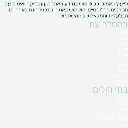
כייעוץ כאמור. כל שימוש במידע באתר טעון בדיקה ואימות עם
הגורמים הרלוונטיים. השימוש באתר ובתכניו הינה באחריותו
הבלעדית והמלאה של המשתמש
בהסדר עם
הראל
הפניקס
כלל ביטוח
מגדל
מנורה
איילון
כללית
מכבי
מאוחדת
לאומית
בתי חולים
הרצליה מדיקל סנטר
רפאל
אסותא
בית חולים אלישע
שיבא - תל השומר
איכילוב