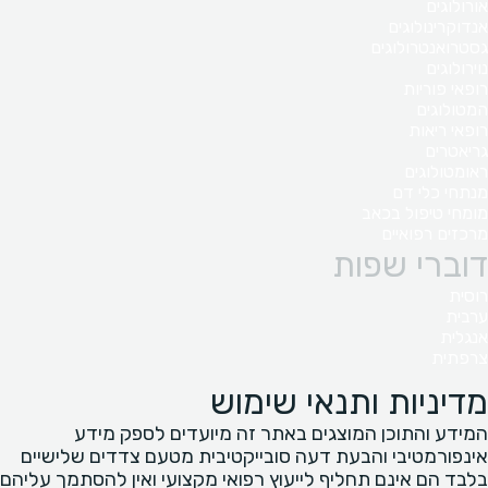
אורולוגים
אנדוקרינולוגים
גסטרואנטרולוגים
נוירולוגים
רופאי פוריות
המטולוגים
רופאי ריאות
גריאטרים
ראומטולוגים
מנתחי כלי דם
מומחי טיפול בכאב
מרכזים רפואיים
דוברי שפות
רוסית
ערבית
אנגלית
צרפתית
מדיניות ותנאי שימוש
המידע והתוכן המוצגים באתר זה מיועדים לספק מידע
אינפורמטיבי והבעת דעה סובייקטיבית מטעם צדדים שלישיים
בלבד הם אינם תחליף לייעוץ רפואי מקצועי ואין להסתמך עליהם