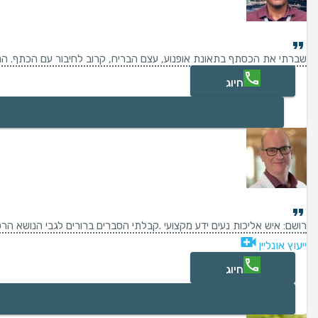
שברתי את הכסתף בתאונת אופנוע, עצם הבריח, קרוב לחיבור עם הכתף. הני
חיוג
רושם: איש אליכות נעים ידע מקצועי .קבלתי הסברים ברורים לגבי הנושא הרפואי
ייעוץ אונליין
חיוג