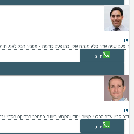
זו פעם שניה שדר סלע מנתח שלי, כמו פעם קודמת - מסביר הכל לפני, תו״כ כ
חיוג
ד״ר קליין אדם סבלני, קשוב, יסודי ומקצועי ביותר. במהלך הבדיקה הקדיש 
חיוג