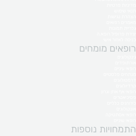
מדיניות פרטיות
תנאי שימוש
הצהרת נגישות
מאמרים רפואים
גלריית תמונות
יצירת פרופיל רופא.ה
כניסה לאזור אישי
רופאים מומחים
גינקולוגים
אורתופדים
רופאי עיניים
מנתחים פלסטיים
דרמטולוגים
קרדיולוגים
רופאי אף אוזן וגרון
פסיכיאטרים
כירורגים כלליים
אונקולוגים
רופאי אסתטיקה
רופאי שיניים
התמחויות נוספות