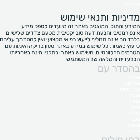
צרפתית
מדיניות ותנאי שימוש
המידע והתוכן המוצגים באתר זה מיועדים לספק מידע
אינפורמטיבי והבעת דעה סובייקטיבית מטעם צדדים שלישיים
בלבד הם אינם תחליף לייעוץ רפואי מקצועי ואין להסתמך עליהם
כייעוץ כאמור. כל שימוש במידע באתר טעון בדיקה ואימות עם
הגורמים הרלוונטיים. השימוש באתר ובתכניו הינה באחריותו
הבלעדית והמלאה של המשתמש
בהסדר עם
הראל
הפניקס
כלל ביטוח
מגדל
מנורה
איילון
כללית
מכבי
מאוחדת
לאומית
בתי חולים