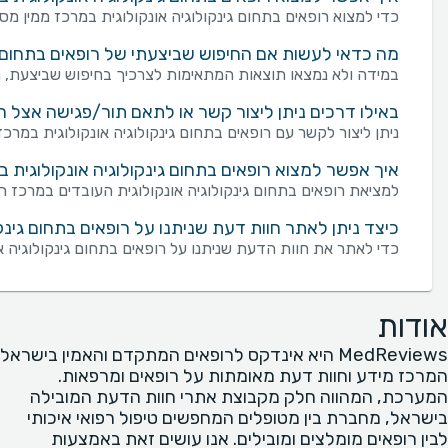
כדי למצוא רופאים בתחום גינקולוגיה אונקולוגית במרכז ממין מסו
מה כדאי לעשות אם החיפוש שביצעתי של רופאים בתחום גינ
במידה ולא נמצאו תוצאות המתאימות לצרכיך בחיפוש שביצעת, מו
באילו דרכים ניתן ליצור קשר או לתאם תור/פגישה אצל רו
ניתן ליצור לקשר עם רופאים בתחום גינקולוגיה אונקולוגית במרכז במספר דרכים: שליחת פנייה מכוונת באמצעות 
איך אפשר למצוא רופאים בתחום גינקולוגיה אונקולוגית 
למציאת רופאים בתחום גינקולוגיה אונקולוגית העובדים במרכז ר
כיצד ניתן לאתר חוות דעת שניתנו על רופאים בתחום גינק
כדי לאתר את חוות הדעת שניתנו על רופאים בתחום גינקולוגיה א
אודות
MedReviews היא אינדקס לרופאים המתקדם והאמין בישראל
המרכז מידע וחוות דעת מאומתות על רופאים ומרפאות.
המערכת, המהווה חלק מקבוצת אתרי חוות הדעת המובילה
בישראל, מחברת בין מטופלים המחפשים טיפול רפואי איכותי
לבין רופאים מומלצים ומובילים. אנו עושים זאת באמצעות