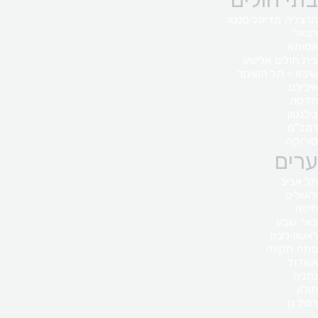
הרצליה מדיקל סנטר
רפאל
אסותא
בית חולים אלישע
שיבא - תל השומר
איכילוב
הדסה
בילנסון
רמב"ם
סורוקה
ערים
תל אביב
ירושלים
חיפה
באר שבע
ראשון לציון
פתח תקווה
אשדוד
נתניה
חולון
רמת גן