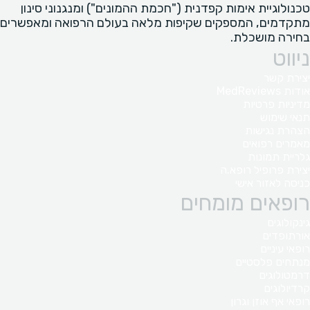
טכנולוגיית אימות קפדנית ("חכמת ההמונים") ומנגנוני סינון
מתקדמים, המספקים שקיפות מלאה בעולם הרפואה ומאפשרים
בחירה מושכלת.
ניווט
יצירת קשר
אודות MedReviews
מדיניות פרטיות
תנאי שימוש
הצהרת נגישות
מאמרים רפואים
גלריית תמונות
יצירת פרופיל רופא.ה
כניסה לאזור אישי
רופאים מומחים
גינקולוגים
אורתופדים
רופאי עיניים
מנתחים פלסטיים
דרמטולוגים
קרדיולוגים
רופאי אף אוזן וגרון