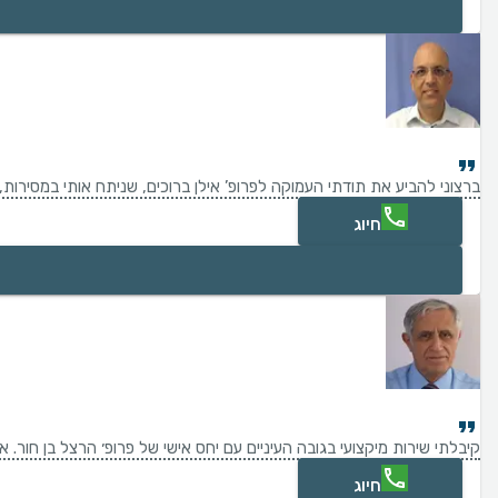
ברצוני להביע את תודתי העמוקה לפרופ’ אילן ברוכים, שניתח אותי במסירות
חיוג
קיבלתי שירות מיקצועי בגובה העיניים עם יחס אישי של פרופ׳ הרצל בן חור. א
חיוג