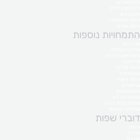
פסיכיאטרים
כירורגים כלליים
אונקולוגים
רופאי אסתטיקה
רופאי שיניים
התמחויות נוספות
אורולוגים
אנדוקרינולוגים
גסטרואנטרולוגים
נוירולוגים
רופאי פוריות
המטולוגים
רופאי ריאות
גריאטרים
ראומטולוגים
מנתחי כלי דם
מומחי טיפול בכאב
מרכזים רפואיים
דוברי שפות
רוסית
ערבית
אנגלית