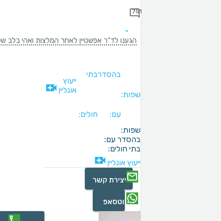
751
הגענו לד"ר אפשטיין לאחר המלצות ואהי בלב שלם י
בהסדר
בתי
ייעוץ
אונליין
שפות:
עם:
חולים:
שפות:
בהסדר עם:
בתי חולים:
ייעוץ אונליין
יצירת קשר
ווטסאפ