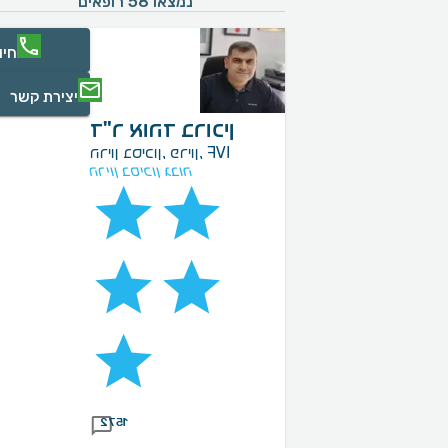
נמצאו 58 רופאים
חיו
יצירת קשר
ד"ר אוהד ברוכין
הריון בסיכון, פריון, IVF
הריון בסיכון גבוה
1572