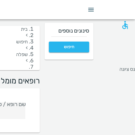
מין
שפה
בית חולים
קופות/ביטוחים
בית
סינונים נוספים
›
חיפוש
חיפוש
›
שפלה
›
נס ציונה
רופאים מומלצ
שם רופא / טי