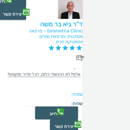
חיו
יצירת קשר
ד"ר גיא בר משה
Simmetria Clinic - מרפאה
אסתטית ומרפאת שיניים
אסתטיקת פנים
490
אלוף! לא הרגשתי כלום, הכל מהיר ומקצועי!
שפות:
שפות:
חיוג
יצירת קשר