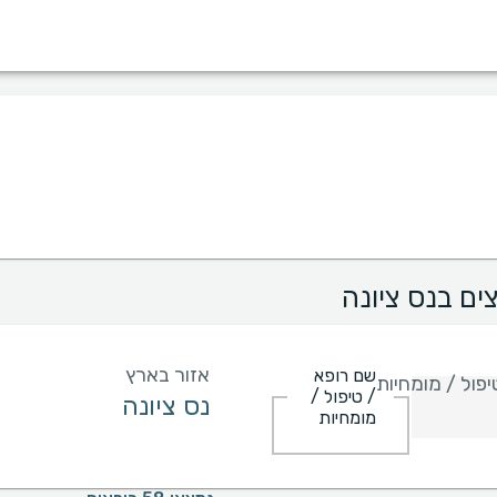
מין
שפה
בית חולים
קופות/ביטוחים
ים בנס ציונה
אזור בארץ
שם רופא
פול / מומחיות
/ טיפול /
מומחיות