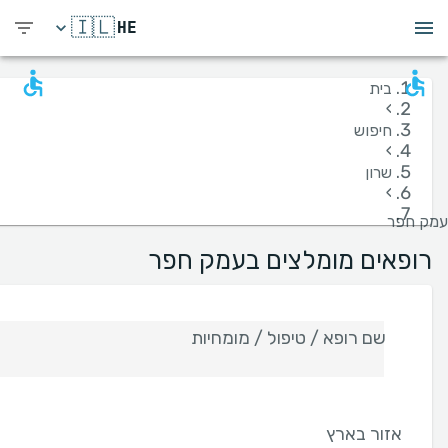
🇮🇱
HE
בית
›
חיפוש
›
שרון
›
עמק חפר
רופאים מומלצים בעמק חפר
שם רופא / טיפול / מומחיות
אזור בארץ