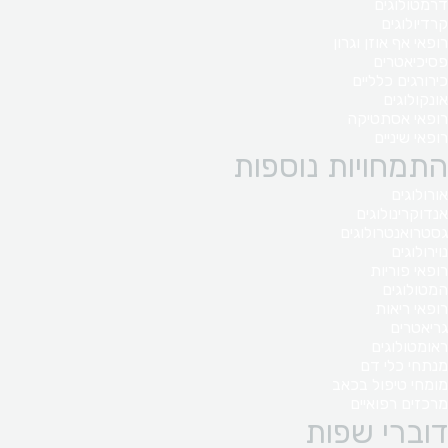
דרמטולוגים
קרדיולוגים
רופאי אף אוזן וגרון
פסיכיאטרים
כירורגים כלליים
אונקולוגים
רופאי אסתטיקה
רופאי שיניים
התמחויות נוספות
אורולוגים
אנדוקרינולוגים
גסטרואנטרולוגים
נוירולוגים
רופאי פוריות
המטולוגים
רופאי ריאות
גריאטרים
ראומטולוגים
מנתחי כלי דם
מומחי טיפול בכאב
מרכזים רפואיים
דוברי שפות