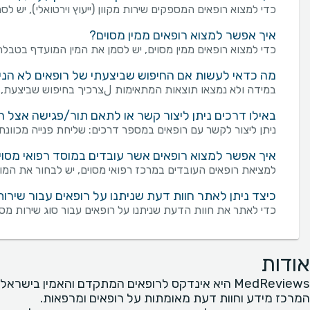
כדי למצוא רופאים המספקים שירות מקוון (ייעוץ וירטואלי), יש לסמ
איך אפשר למצוא רופאים ממין מסוים?
כדי למצוא רופאים ממין מסוים, יש לסמן את המין המועדף בטבלת "
מה כדאי לעשות אם החיפוש שביצעתי של רופאים לא הניב
במידה ולא נמצאו תוצאות המתאימות لצרכיך בחיפוש שביצעת, מו
באילו דרכים ניתן ליצור קשר או לתאם תור/פגישה אצל ר
ניתן ליצור לקשר עם רופאים במספר דרכים: שליחת פנייה מכוונת באמצעות טופס "צור קשר" בעמוד של רופאים. פנייה באמ
איך אפשר למצוא רופאים אשר עובדים במוסד רפואי מסוי
למציאת רופאים העובדים במרכז רפואי מסוים, יש לבחור את המוס
כיצד ניתן לאתר חוות דעת שניתנו על רופאים עבור שירות
כדי לאתר את חוות הדעת שניתנו על רופאים עבור סוג שירות מס
אודות
MedReviews היא אינדקס לרופאים המתקדם והאמין בישראל
המרכז מידע וחוות דעת מאומתות על רופאים ומרפאות.