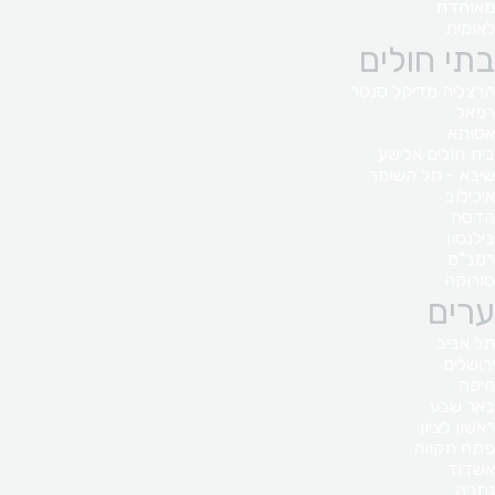
מאוחדת
לאומית
בתי חולים
הרצליה מדיקל סנטר
רפאל
אסותא
בית חולים אלישע
שיבא - תל השומר
איכילוב
הדסה
בילנסון
רמב"ם
סורוקה
ערים
תל אביב
ירושלים
חיפה
באר שבע
ראשון לציון
פתח תקווה
אשדוד
נתניה