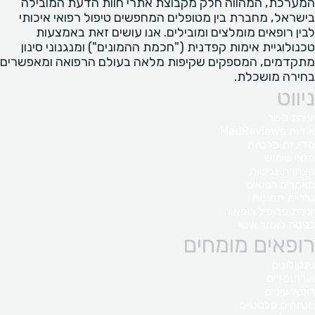
המערכת, המהווה חלק מקבוצת אתרי חוות הדעת המובילה
בישראל, מחברת בין מטופלים המחפשים טיפול רפואי איכותי
לבין רופאים מומלצים ומובילים. אנו עושים זאת באמצעות
טכנולוגיית אימות קפדנית ("חכמת ההמונים") ומנגנוני סינון
מתקדמים, המספקים שקיפות מלאה בעולם הרפואה ומאפשרים
בחירה מושכלת.
ניווט
יצירת קשר
אודות MedReviews
מדיניות פרטיות
תנאי שימוש
הצהרת נגישות
מאמרים רפואים
גלריית תמונות
יצירת פרופיל רופא.ה
כניסה לאזור אישי
רופאים מומחים
גינקולוגים
אורתופדים
רופאי עיניים
מנתחים פלסטיים