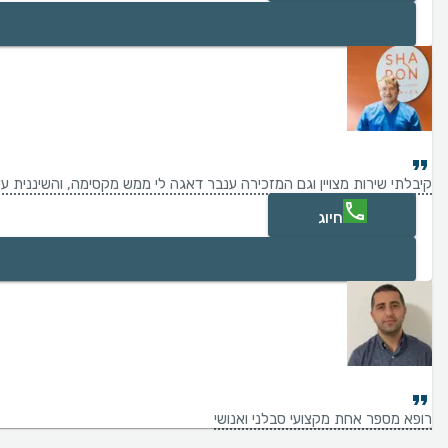
קיבלתי שירות מצויין וגם המזכירה ענבר דאגה לי ממש מקסימה, והשיננית ע
חיוג
רופא מספר אחת מקצועי סבלני ואנושי