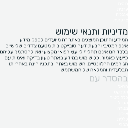
רוסית
ערבית
אנגלית
צרפתית
מדיניות ותנאי שימוש
המידע והתוכן המוצגים באתר זה מיועדים לספק מידע
אינפורמטיבי והבעת דעה סובייקטיבית מטעם צדדים שלישיים
בלבד הם אינם תחליף לייעוץ רפואי מקצועי ואין להסתמך עליהם
כייעוץ כאמור. כל שימוש במידע באתר טעון בדיקה ואימות עם
הגורמים הרלוונטיים. השימוש באתר ובתכניו הינה באחריותו
הבלעדית והמלאה של המשתמש
בהסדר עם
הראל
הפניקס
כלל ביטוח
מגדל
מנורה
איילון
כללית
מכבי