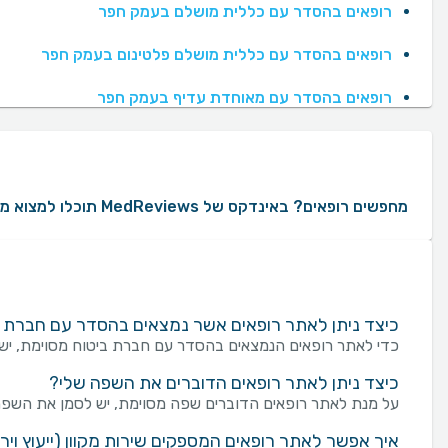
רופאים בהסדר עם כללית מושלם בעמק חפר
רופאים בהסדר עם כללית מושלם פלטינום בעמק חפר
רופאים בהסדר עם מאוחדת עדיף בעמק חפר
מחפשים רופאים? באינדקס של MedReviews תוכלו למצוא מגוון רחב של רופאים עם עשרות ומאות חוות דעת ממטופלים אמיתיים. באמצעות MedReviews תוכלו ליצור קשר עם רופאים, לקבוע תור ולקבל מידע על הניסיון המקצועי שלהם. במידה והינכם מעוניינים לאתר רופאים לפי העדפות ספציפיות, ניתן למקד את החיפוש לפי אזורים בארץ, שפת נותן השירות, מין הרופא או הרופאה, קופות חולים או חברת ביטוח שעמם הרופא או הרופאה בהסדר, בתי חולים שבהם הרופא או הרופאה עובדים ועוד.
כיצד ניתן לאתר רופאים אשר נמצאים בהסדר עם חברת ב
כדי לאתר רופאים הנמצאים בהסדר עם חברת ביטוח מסוימת, יש 
כיצד ניתן לאתר רופאים הדוברים את השפה שלי?
על מנת לאתר רופאים הדוברים שפה מסוימת, יש לסמן את השפה 
איך אפשר לאתר רופאים המספקים שירות מקוון (ייעוץ ויר