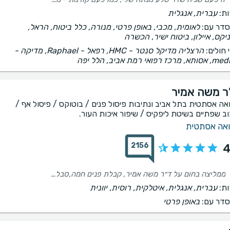
ת:
עברית, אנגלית
דר עם:
לאומית, מכבי, באופן פרטי, מנורה, כלל ביטוח, הראל,
יקס, איילון, ביטוח ישיר, הכשרה
 חולים:
הרצליה מדיקל סנטר - HMC, רפאל - Raphael, ‫מדיקה -
מרכז רפואי רמת אביב, הלל יפה
ר משה אמיר
אה אסתטית בתל אביב ונתיבות פיסול פנים / בוטוקס / פיסול אף /
וב שפתיים בשיטת ליפקיס / שיפור איכות העור.
אה אסתטית
2156
4
ממליצה בחום על ד״ר משה אמיר, קבלת פנים חמה,סבלני ועולה מעל כל ציפייה, עבודה הכי מדויקת וברמה הכי גבוה שיצא לי לפגוש!
ת:
עברית, אנגלית, איטלקית, רוסית, יוונית
דר עם:
באופן פרטי