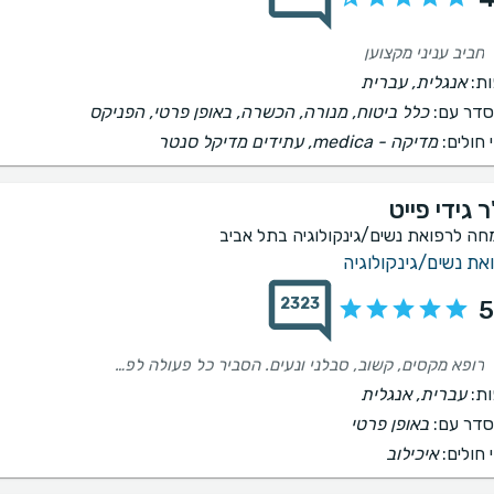
חביב עניני מקצוען
ת:
אנגלית, עברית
דר עם:
כלל ביטוח, מנורה, הכשרה, באופן פרטי, הפניקס
 חולים:
‫מדיקה - medica, עתידים מדיקל סנטר
 גידי פייט
חה לרפואת נשים/גינקולוגיה בתל אביב
את נשים/גינקולוגיה
2323
5
רופא מקסים, קשוב, סבלני ונעים. הסביר כל פעולה לפני ביצוע, השרה אוירה נעימה ורגועה על אף הלחץ שהייתי בו. אמליץ עליו בחום.
ת:
עברית, אנגלית
דר עם:
באופן פרטי
 חולים:
איכילוב