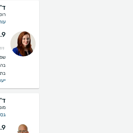
ד"
רופ
עור 
.9
שפו
בהס
בתי
ייעו
ד"ר
מומ
גסט
.9