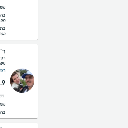
שפו
בהס
הפנ
בתי
medica, אסותא, 
ד"
רפו
עיצ
רפו
.9
שפו
בהס