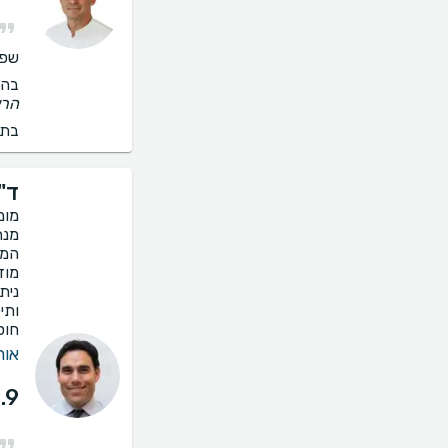
שפו
בהס
הרא
בתי
ד"ר
מומ
מנת
המנ
מוד
נית
ותי
חוס
אור
.9