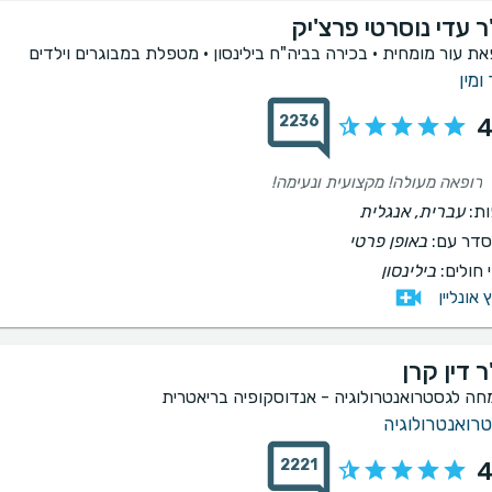
ר עדי נוסרטי פרצ'יק
את עור מומחית · בכירה בביה"ח בילינסון · מטפלת במבוגרים וילדים
ומין
2236
4
רופאה מעולה! מקצועית ונעימה!
ת:
עברית, אנגלית
דר עם:
באופן פרטי
 חולים:
בילינסון
ץ אונליין
 דין קרן
חה לגסטרואנטרולוגיה - אנדוסקופיה בריאטרית
רואנטרולוגיה
2221
4