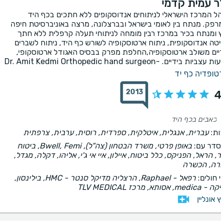
ר עמית קדמי
ל המרכז הישראלי לניתוחים אנדוסקופים ללא חתכים בכף היד
רפק. מנתח בין לאומי בישראל ובברצלונה, מרצה באוניברסיטת חיפה
ץ ומנתח בכיר במרכז רבין מומחה לניתוחי תעלה קרפלית ללא חתך
טה אנדוסקופית, ניתוח ארטוסקופיה לשורש כף היד, ניתוח לשברים
יים משולב ארטוסקופיה,החלפת מפרק בבסיס האגודל ארטוסקופי,
צביות בידיים. -Dr. Amit Kedmi Orthopedic hand surgeon
טופדיה כף יד
2013
4
כאבים בכף היד
ת:
עברית, אנגלית, איטלקית, ספרדית, רוסית, ערבית, צרפתית
דר עם:
באופן פרטי, משרד הבטחון (צה"ל), Bwell, Femi, ביטוח
ר, הראל, הפניקס, כלל ביטוח, איילון, איי אי ג'י, אליהו, דקלה, מגדל,
רה, הכשרה
 חולים:
רפאל - Raphael, הרצליה מדיקל סנטר - HMC, בילינסון,
me, אסותא, מרכז TLV MEDICAL
ץ אונליין