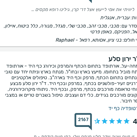
ליוויתי את אמי לייעוץ אצל דר׳ קרן, גילינו רופא מקסים ואנושי, שהסביר לאמא שלי בסבלנות אין קץ והרגיע אותה לגבי כל חששותיה, רופא מקצועי ומקסים
ת:
עברית, אנגלית
דר עם:
מכבי, מכבי זהב, מכבי שלי, מגדל, מנורה, כלל ביטוח, איילון,
ל, הפניקס, באופן פרטי
 חולים:
בני ציון, אסותא, רפאל - Raphael
 ירון סלע
חה-על, אורתופד בתחום הכתף והמרפק וכירורג כף היד - אורתופד
ח מוביל בתחומו. מייעץ בארץ ובחו"ל. מנתח בארץ וניתח יחד עם טובי
תחים בתחום הכתף, מרפק וכף היד בארה"ב. טיפולים אלקטיביים
רניים זעיר-פולשניים בכתף, במרפק ובכף היד. ד"ר ירון סלע מבצע
וחי טראומה מורכבים בכתף, מרפק, ובכף היד. ניתוחי מיקרוכירורגיה,
קונים מורכבים בגידים, כלי דם ועצבים. טיפול בשברים טריים או במצבי
ר חיבור.
טופדיה כף יד
2167
4
זו פעם שניה שדר סלע מנתח שלי, כמו פעם קודמת - מסביר הכל לפני, תו״כ כדי ואחרי, אדיב, סבלני הכי חשוב מקצועי! הכל נעשה ברוגע, ויחד עם זאת בלי עיכובים מיותרים ציק צ׳אק! ממליצה מאד ותודה על הכל