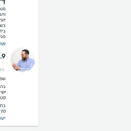
ד"
מנה
והמ
יוע
בשי
ביד
פגיעות ע
אור
.9
שפו
בהס
ישי
מנו
בתי
‫מדיקה - dica
ייעו