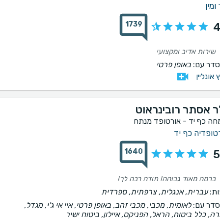
ומין
1739
4
שירות אדיב ומקצועי
דר עם:
באופן פרטי
ץ אונליין
ר אסתר רובינראוט
חה כף יד - אורטופד מנתח
טופדיה כף יד
1640
5
ברמה מאוד גבוהה! תודה רבה לך!
ת:
עברית, אנגלית, צרפתית, ספרדית
דר עם:
לאומית, מכבי, מכבי זהב, באופן פרטי, איי אי ג'י, מגדל,
רה, כלל ביטוח, הראל, הפניקס, איילון, ביטוח ישיר