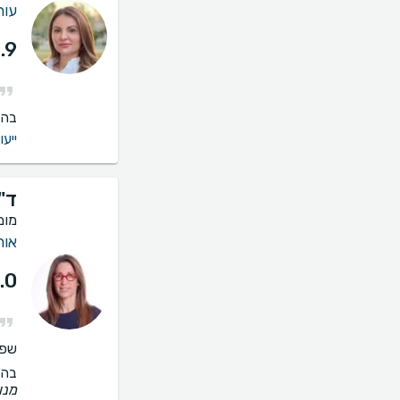
עור 
.9
בהס
ייעו
ד"
מומ
אור
.0
שפו
בהס
מנו