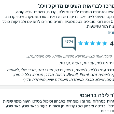
רכז לבריאות העיניים מדיקל וילג'
אים ומנתחים מומחים ילדים ופזילה, קרנית, רשתית, גלאוקומה,
קט, טיפולי לייזר יאג, בדיקות שדה ראייה, אורתופטיקה, מיפוי קרנית,
OCT ופונדוס. מובילים בטכנולוגיה. תורים מהירים לרופאים ולבדיקות כולל
 תוך 48שעות.
נים
1771
4
קיבלו אותי מצויין,הרופא מקצוען אמיתי, יחס מעולה,נתן לי תשובות מספקות ,על כל מה ששאלתי ,ויצאתי מאוד מרוצה .👌
ת:
אנגלית, עברית, רוסית, ערבית
דר עם:
כללית, לאומית, באופן פרטי, מכבי זהב, מכבי שלי, לאומית
כסף, לאומית זהב, Bwell, Femi, הראל, מגדל, מנורה, כלל ביטוח,
יקס, איילון, מכבי, מאוחדת, מאוחדת שיא, מאוחדת עדיף
ר לילה בראנסי
חית במחלות עור ומין מומחית באבחון וטיפול בסרטן העור מיפוי שומות
יטלי, בדיקה ואבחון של נקודות חן ושומות בעור בבאר שבע באר שבע
וז דרום