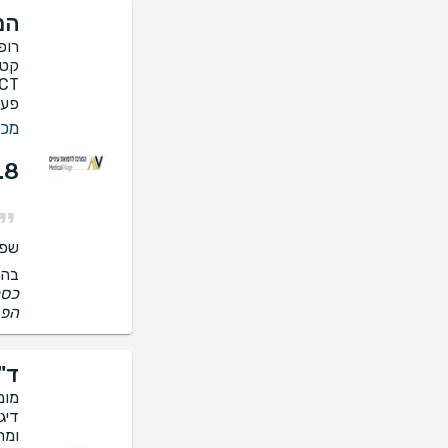
המ
רופ
קטר
פענוח
מכו
.8
שפו
בהס
הפנ
ד"
מומ
דיג
ומח