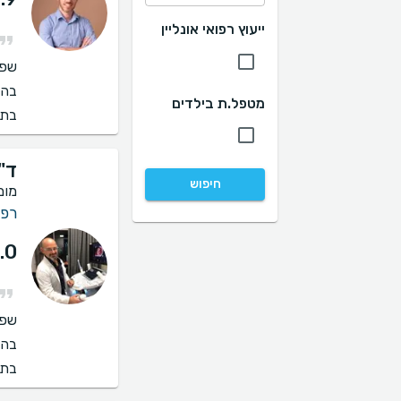
ייעוץ רפואי אונליין
שפו
בהס
מטפל.ת בילדים
בתי
ד"ר
חיפוש
מומ
רפו
.0
שפו
בהס
בתי