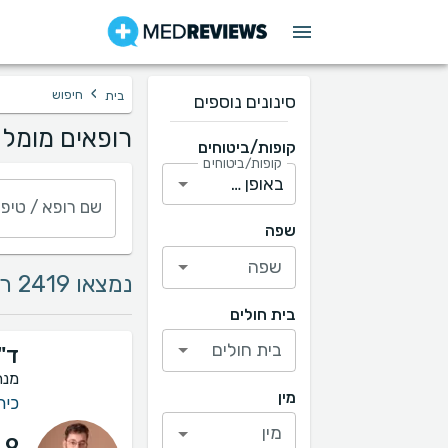
›
חיפוש
בית
סינונים נוספים
רופאים מומלצ
קופות/ביטוחים
קופות/ביטוחים
שם רופא / טיפו
שפה
שפה
נמצאו 2419 רופאים
בית חולים
בית חולים
ד"
מנת
מין
כיר
מין
.9