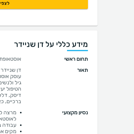
לצפיי
מידע כללי על דן שניידר
תחום ראשי
אוסטאופת
תאור
עוסק אוסט
הטיפול יעי
דיסק, דלק
ברכיים, כא
נסיון מקצועי
מרצה לא
לאוסטאו
עבודה ב
מקים את