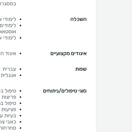
במסגרתו
השכלה
לימודי 
אוסטאופ
לימודי 
איגודים מקצועיים
איגוד ה
שפות
עברית
אנגלית
סוגי טיפולים/ניתוחים
טיפול ב
פריצות 
טיפול בת
פציעות 
בעיות עי
כאבי צוו
סחרחורו