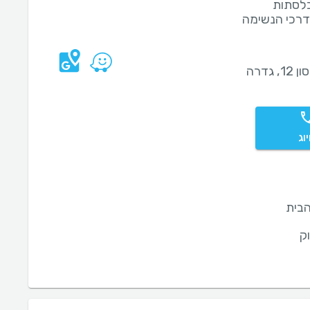
לסתות
דרכי הנשימה
1, גדרה
וג
בית
ק