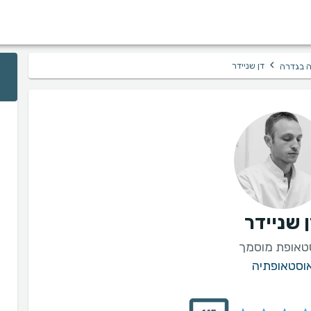
›
דן שניידר
 בגדרה
 שניידר
טאופת מוסמך
וסטאופתיה