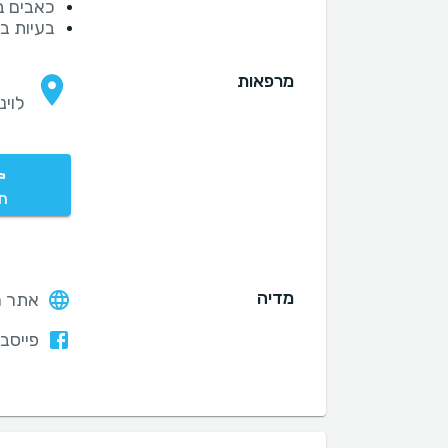
כאבים ב
בעיות ב
מרפאות
לוינסון 2
חי
מדיה
אתר ה
פייסבו