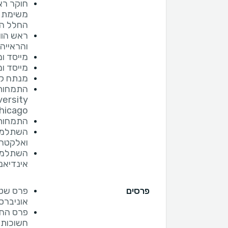
חוקר רא
משימת ה
החלל הי
ראש הווע
והראייה ((O
מייסד ו
מייסד ו
מנתח קט
התמחות 
Chicago בארה
התמחות 
השתלמות
ואלקטרופ
השתלמות
אינדיאנ
פרסים
פרס שטי
אוניברס
פרס החד
חשוכות 