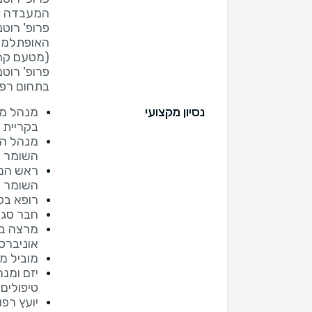
פרופ' רוט
האופתלמול
פרופ' רוט
בתחום רפו
נסיון מקצועי
מנהל מ
בקריית א
מנהל הש
השומר
ראש המע
השומר
רופא בק
חבר סגל
מרצה בכ
אוניברס
מוביל מ
יזם ומנ
טיפולים 
יועץ רפו