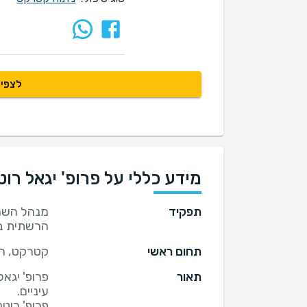
לצפיי
מידע כללי על פרופ' יגאל רו
תפקיד
מנהל השרו
הרשתית בב
תחום ראשי
קטרקט, רפ
תאור
פרופ' יגא
פרופ' רוט