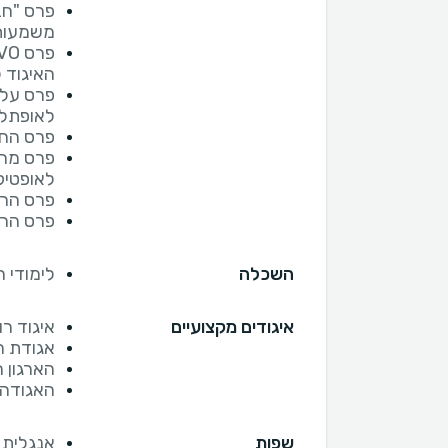
פרס "חב
משמעותי
האיגוד לח
פרס על 
לאופתלמול
פרס החד
פרס מחק
לאופטיקה 
פרס הרצ
פרס הרצ
השכלה
לימודי 
איגודים מקצועיים
איגוד רו
אגודת רו
הארגון הע
האגודה ה
שפות
אנגלית