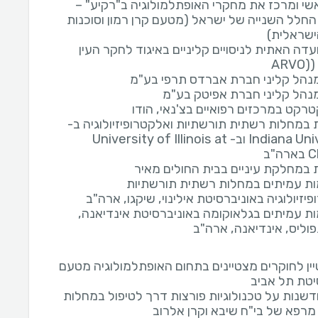
שי ומרכז את מחקרי האופתלמולוגיה ב"רקיע" –
חלל השנייה של ישראל (מטעם קרן רמון וסוכנות
שראלית)
דה האתית לניסויים קליניים באיגוד לחקר העין
ARV
מנהל קליני חברת אברדס תרפי בע"מ
מנהל קליני חברת אפיטק בע"מ
רקט במרכזים רפואיים בצ'נאי, הודו
במחלות רשתית תורשתיות ואלקטרופיזיולוגיה ב-
Indiana University וב- University of Illinois at
"ב
במחלקת עיניים בבית החולים מאיר
 עמיתים במחלות רשתית תורשתיות
יזיולוגיה באוניברסיטת אילינוי, שיקגו, ארה"ב
 עמיתים בגלאוקומה באוניברסיטת אינדיאנה,
פוליס, אינדיאנה, ארה"ב
ין לחוקרים מצטיינים בתחום האופתלמולוגיה מטעם
יטת תל אביב
שנות על טכנולוגיות פורצות דרך לטיפול במחלות
מרפא של בי"ח שיבא וקרן אלרוב