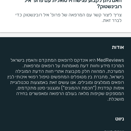
האם ניתן לקבוע פגישה וירטואלית עם פרופ' איל
רובינשטוק?
צריך ליצור קשר עם המרפאה של פרופ' איל רובינשטוק כדי
לברר זאת.
אודות
MedReviews היא אינדקס לרופאים המתקדם והאמין בישראל
המרכז מידע וחוות דעת מאומתות על רופאים ומרפאות.
המערכת, המהווה חלק מקבוצת אתרי חוות הדעת המובילה
בישראל, מחברת בין מטופלים המחפשים טיפול רפואי איכותי לבין
רופאים מומלצים ומובילים. אנו עושים זאת באמצעות טכנולוגיית
אימות קפדנית ("חכמת ההמונים") ומנגנוני סינון מתקדמים,
המספקים שקיפות מלאה בעולם הרפואה ומאפשרים בחירה
מושכלת.
ניווט