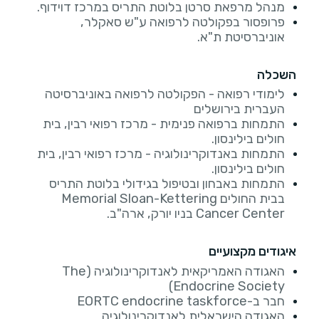
מנהל מרפאת סרטן בלוטת התריס במרכז דוידוף.
פרופסור בפקולטה לרפואה ע"ש סאקלר,
אוניברסיטת ת"א.
השכלה
לימודי רפואה - הפקולטה לרפואה באוניברסיטה
העברית בירושלים
התמחות ברפואה פנימית - מרכז רפואי רבין, בית
חולים בילינסון.
התמחות באנדוקרינולוגיה - מרכז רפואי רבין, בית
חולים בילינסון.
התמחות באבחון ובטיפול בגידולי בלוטת התריס
בבית החולים Memorial Sloan-Kettering
Cancer Center בניו יורק, ארה"ב.
איגודים מקצועיים
האגודה האמריקאית לאנדוקרינולוגיה (The
Endocrine Society)
חבר ב-EORTC endocrine taskforce
האגודה הישראלית לאנדוקרינולוגיה