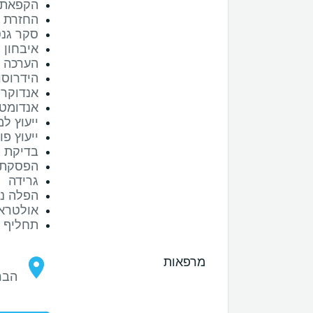
הקפאת 
החזרת 
סקר גנ
איבחון 
הערכה 
הידרוסו
אנדוקרי
אנדומטר
ייעוץ ל
ייעוץ פ
בדיקת פ
הפסקת ‫
גרידה‫
הפלה‬‬‬‬‬‬
אולטראס
תחליף לצ
מרפאות
הברזל 9 א