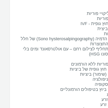
קויי פוריות
וריות
 גופית - IVF
יצית
ת
בדיקות הדמיה (Sono hysterosalpingography) של חלל
החצוצרות
חליף לצילום רחם – עם אולטרסאונד ומים בלי
ו HSG)
פוריות ללא הורמונים
וץ גופית של ביציות
שימור) ביציות
יפולציה
סקופיה
ביוץ בטיפולים הורמונליים
רע
זרע