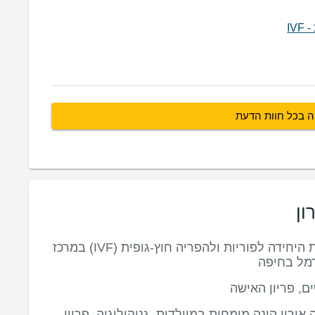
IV
ה בכל חוות הדעת
ון
מנהלת את היחידה לפוריות ולהפריה חוץ-גופית (IVF) במרכז
רמל בחיפה
ם, פריון האישה
 אורון הינה מומחית במיילדות, גניקולוגיה, פריון