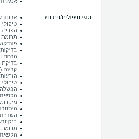
אנגלית
סוגי טיפולים/ניתוחים
אבחון לי
טיפולי פ
הפריה חוץ
תרומת ב
פונדקאו
הרחם ו
בדיקת ת
קרינה (סונ
הזרעות
טיפולי 
הבשלה ח
הקפאת (
מיקרומנ
היסטרו
השריית 
בנק זרע
תרומת ז
הקפאת 