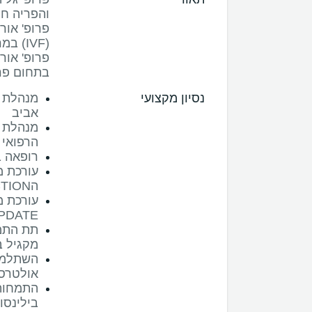
פרופ' אור
פרופ' או
בתחום פרי
נסיון מקצועי
מנהלת 
אביב
הרפואי כ
רופאה בכי
עורכת מ
הHUMAN REPRODUCTION בין השנים 2016-2020
עורכת מ
 UPDATE
תת התמח
מקגיל ב
השתלמו
אולטרסא
התמחות 
בילינסון