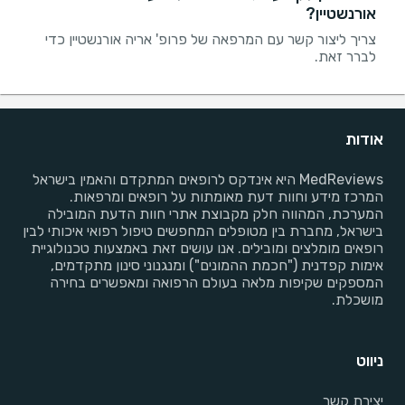
אורנשטיין?
צריך ליצור קשר עם המרפאה של פרופ' אריה אורנשטיין כדי
לברר זאת.
אודות
MedReviews היא אינדקס לרופאים המתקדם והאמין בישראל
המרכז מידע וחוות דעת מאומתות על רופאים ומרפאות.
המערכת, המהווה חלק מקבוצת אתרי חוות הדעת המובילה
בישראל, מחברת בין מטופלים המחפשים טיפול רפואי איכותי לבין
רופאים מומלצים ומובילים. אנו עושים זאת באמצעות טכנולוגיית
אימות קפדנית ("חכמת ההמונים") ומנגנוני סינון מתקדמים,
המספקים שקיפות מלאה בעולם הרפואה ומאפשרים בחירה
מושכלת.
ניווט
יצירת קשר