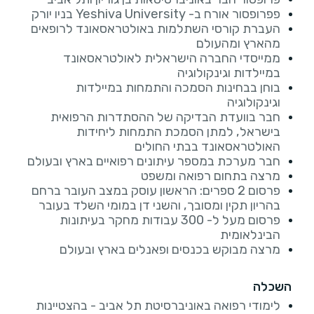
פפרופסור אורח ב- Yeshiva University בניו יורק
העברת קורסי השתלמות באולטראסאונד לרופאים
מהארץ ומהעולם
ממייסדי החברה הישראלית לאולטראסאונד
במיילדות וגינקולוגיה
בוחן בבחינות הסמכה והתמחות במיילדות
וגינקולוגיה
חבר בוועדת הבדיקה של ההסתדרות הרפואית
בישראל, למתן הסמכת התמחות ליחידות
האולטראסאונד בבתי החולים
חבר מערכת במספר עיתונים רפואיים בארץ ובעולם
מרצה בתחום רפואה ומשפט
פרסום 2 ספרים: הראשון עוסק במצב העובר ברחם
בהריון תקין ומסובך, והשני דן במומי השלד בעובר
פרסום מעל ל- 300 עבודות מחקר בעיתונות
הבינלאומית
מרצה מבוקש בכנסים ופאנלים בארץ ובעולם
השכלה
לימודי רפואה באוניברסיטת תל אביב - בהצטיינות