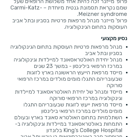
פרופ' מייזנר זכה להיות אחד משלושת הרופאים שעל
שמם נקראת תסמונת גנטית מיוחדת – Carmi-Katz-
פרופ' מייזנר מנהל מרפאות פרטיות בסביון ובתל אביב
העוסקות בתחום הגינקולוגיה.
נסיון מקצועי
מנהל מרפאות פרטיות העוסקות בתחום הגינקולוגיה
בסביון ובתל אביב
מנהל יחידת האולטראסאונד למיילדות וגינקולוגיה
במרכז הרפואי בילינסון - במשך 23 שנים
מייסד מרפאת הייעוץ הראשונה בארץ לזוגות
שבעובריהם התגלו מומים מולדים במרכז הרפואי
סורוקה
מייסד ומנהל של יחידת האולטראסאונד למיילדות
וגינקולוגיה במרכז הרפואי סורוקה
מייסד מרפאת ייעוץ לזוגות שבעובריהם התגלו
מומים מולדים במרכז הרפואי בילינסון
השתלמויות בתחום האולטרא סאונד בארץ ובעולם
התמחות באולטראסאונד במיילדות וגינקולוגיה ב-
King’s College Hospital בלונדון
פרופסור חבר באוניברסיטאות בן גוריון ותל אביב