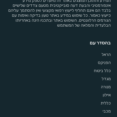
המידע והתוכן המוצגים באתר זה מיועדים לספק מידע
אינפורמטיבי והבעת דעה סובייקטיבית מטעם צדדים שלישיים
בלבד הם אינם תחליף לייעוץ רפואי מקצועי ואין להסתמך עליהם
כייעוץ כאמור. כל שימוש במידע באתר טעון בדיקה ואימות עם
הגורמים הרלוונטיים. השימוש באתר ובתכניו הינה באחריותו
הבלעדית והמלאה של המשתמש
בהסדר עם
הראל
הפניקס
כלל ביטוח
מגדל
מנורה
איילון
כללית
מכבי