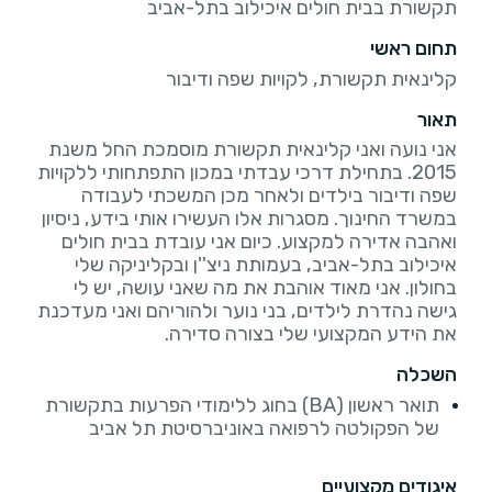
תקשורת בבית חולים איכילוב בתל-אביב
תחום ראשי
קלינאית תקשורת, לקויות שפה ודיבור
תאור
אני נועה ואני קלינאית תקשורת מוסמכת החל משנת
2015. בתחילת דרכי עבדתי במכון התפתחותי ללקויות
שפה ודיבור בילדים ולאחר מכן המשכתי לעבודה
במשרד החינוך. מסגרות אלו העשירו אותי בידע, ניסיון
ואהבה אדירה למקצוע. כיום אני עובדת בבית חולים
איכילוב בתל-אביב, בעמותת ניצ''ן ובקליניקה שלי
בחולון. אני מאוד אוהבת את מה שאני עושה, יש לי
גישה נהדרת לילדים, בני נוער ולהוריהם ואני מעדכנת
את הידע המקצועי שלי בצורה סדירה.
השכלה
תואר ראשון (BA) בחוג ללימודי הפרעות בתקשורת
של הפקולטה לרפואה באוניברסיטת תל אביב
איגודים מקצועיים