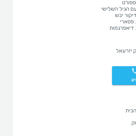
ספורט
ם הגיל השלישי
יקור יבש
פסארי
דיאפרגמות
 יזרעאל
וג
בית
ק