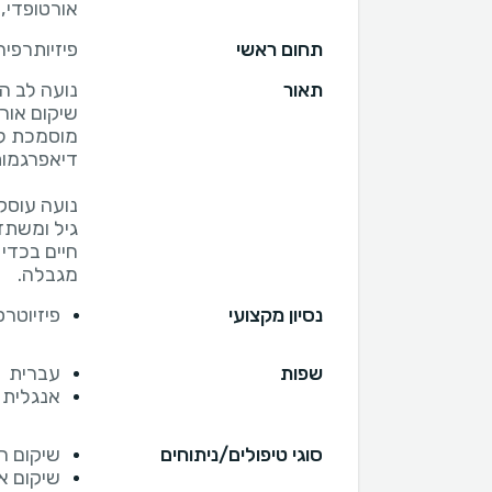
אורטופדי,
תחום ראשי
פיזיותרפיה
תאור
נועה לב הי
מוסמכת לט
נועה עוסק
גיל ומשתד
חיים בכדי
מגבלה.
נסיון מקצועי
פיזיוטר
שפות
עברית
אנגלית
סוגי טיפולים/ניתוחים
שיקום ר
שיקום א