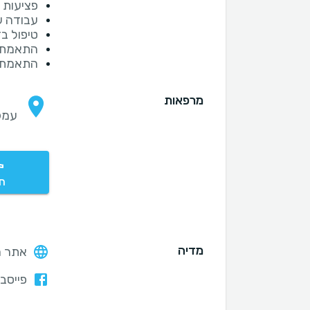
פציעות 
עבודה ע
טיפול בד
התאמת 
התאמת 
מרפאות
עמק
חי
מדיה
אתר ה
פייסבו