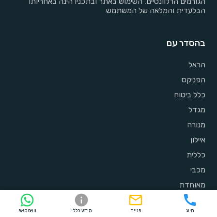
הגורמים הרלוונטיים. השימוש באתר ובתכניו הינה באחריותו
הבלעדית והמלאה של המשתמש
בהסדר עם
הראל
הפניקס
כלל ביטוח
מגדל
מנורה
איילון
כללית
מכבי
מאוחדת
לאומית
חיוג
פנייה
מידע כללי
וואטסאפ