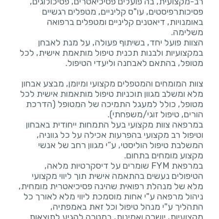
רב-מקצועית, בה פועלים פסיכיאטרים, פסיכולוגים,
פסיכותרפיסטים, עו"ס קליניים, מטפלים רגשיים
באומנויות, דיאטנים קליניים ומטפלים ברפואה
הצוות פועל יחד, בשיתוף פעולה, על מנת לאבחן
במקצועיות ולבנות תכנית טיפול מותאמת אישית, לכל
צוות המומחים והמטפלים מקצועי ומיומן, מבצע אבחון
מלא ומשלב מגוון תוכניות טיפול מותאמות אישית לכל
מטופל, כולל למעגל התמיכה של המטופל (הדרכת
במרפאה צוות מקצועי בעל התמחות ייחודית באבחון
וטיפול רב מקצועי בהפרעות אכילה על כל גווניה,
המשלבת טיפול הוליסטי, ע“י מגוון רחב של אנשי
במרפאת FYM שומרים על דיסקרטיות מלאה,
הטיפולים נעשים בהתאמה אישית תוך ליווי מקצועי
מלא של מנהלת רפואית שהינה פסיכיאטרית מומחית,
ניהול מרפאה ע"י אחות מוסמכת ליווי מלא לאורך כל
התהליך ע"י מנהל טיפול וכל זאת באמפתיה,
מקצועיות, יושרה ואמינות, במטרה להגיע לתוצאות