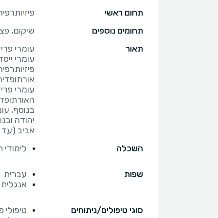
תחום ראשי
פיזיותרפיה
תחומים נוספים
שיקום, פצ
תאור
פיזיותרפי
עומרי פרי
בנוסף, עו
יהודה ובנ
אביב (עד גיל 
השכלה
לימודי תואר רא
שפות
עברית
אנגלית
סוגי טיפולים/ניתוחים
טיפולי פ