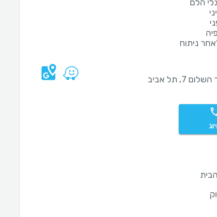
גלי הלם
ני
ני
יה
אחר ניתוח
לום 7, תל אביב
וג
בית
ק