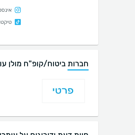
אינסט
טיקטו
חברות ביטוח/קופ"ח מולן עו