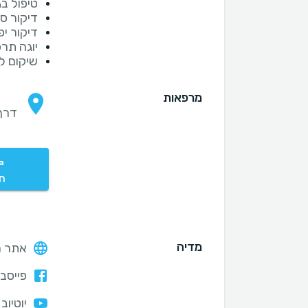
טיפול ב
דיקור סי
דיקור יפ
יוגה תרפ
שיקום ל
מרפאות
דרך הש
חי
מדיה
אתר ה
פייסבו
יוטיוב