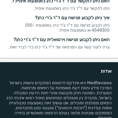
האם ניתן לתקשר עם ד"ר ג'רי כהן באמצעות אימייל?
ניתן לתקשר עם ד"ר ג'רי כהן באמצעות אימייל.
איך ניתן לקבוע פגישה עם ד"ר ג'רי כהן?
ניתן לקבוע פגישה עם ד"ר ג'רי כהן באמצעות 055-
4548300 או באמצעות אימייל.
האם ניתן לקבוע פגישה וירטואלית עם ד"ר ג'רי כהן?
צריך ליצור קשר עם המרפאה של ד"ר ג'רי כהן כדי לברר זאת.
אודות
MedReviews היא אינדקס לרופאים המתקדם והאמין בישראל
המרכז מידע וחוות דעת מאומתות על רופאים ומרפאות.
המערכת, המהווה חלק מקבוצת אתרי חוות הדעת המובילה
בישראל, מחברת בין מטופלים המחפשים טיפול רפואי איכותי לבין
רופאים מומלצים ומובילים. אנו עושים זאת באמצעות טכנולוגיית
אימות קפדנית ("חכמת ההמונים") ומנגנוני סינון מתקדמים,
המספקים שקיפות מלאה בעולם הרפואה ומאפשרים בחירה
מושכלת.