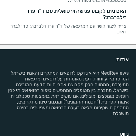
4338538 או באמצעות אימייל.
האם ניתן לקבוע פגישה וירטואלית עם ד"ר ערן
זילברברג?
צריך ליצור קשר עם המרפאה של ד"ר ערן זילברברג כדי לברר
זאת.
אודות
MedReviews היא אינדקס לרופאים המתקדם והאמין בישראל
המרכז מידע וחוות דעת מאומתות על רופאים ומרפאות.
המערכת, המהווה חלק מקבוצת אתרי חוות הדעת המובילה
בישראל, מחברת בין מטופלים המחפשים טיפול רפואי איכותי לבין
רופאים מומלצים ומובילים. אנו עושים זאת באמצעות טכנולוגיית
אימות קפדנית ("חכמת ההמונים") ומנגנוני סינון מתקדמים,
המספקים שקיפות מלאה בעולם הרפואה ומאפשרים בחירה
מושכלת.
ניווט