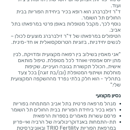
ד"ר זילברברג הוא רופא בכיר ביחידת הפוריות בבית
נוסף לכך, מקבל מטופלות באופן פרטי במרפאתו בתל
הטיפולים במרפאתו של ד"ר זילברברג מוצעים לכולן –
"אני מאמין בשילוב בין רפואה מקצועית ומדויקת, לבין
מתן יחס אמפתי ואוהד לכל מטופלת. טיפול מותאם
אישית, הכולל תקשורת בגובה העיניים, שקיפות
מוחלטת ושיתוף המטופלת (ובן/בת זוגה) בכל צעד
בתהליך - הוא חלק בלתי נפרד מההשקפה המקצועית
שלי."
נסיון מקצועי
מנהל מרפאה פרטית בתל אביב המתמחה בפוריות
רופא בכיר ביחידת הפוריות בבית החולים תל השומר
פרסם עשרות מאמרים בספרות הרפואית
תת-התמחות באנדוקרינולוגיה של הרביה ואי-פריון
במרפאת הפוריות TRIO Fertility ובאוניברסיטת