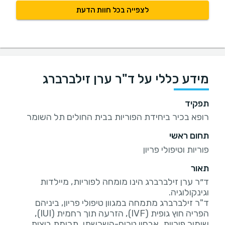
לצפייה בכל חוות הדעת
מידע כללי על ד"ר ערן זילברברג
תפקיד
רופא בכיר ביחידת הפוריות בבית החולים תל השומר
תחום ראשי
פוריות וטיפולי פריון
תאור
ד״ר ערן זילברברג הינו מומחה לפוריות, מיילדות
ד"ר זילברברג מתמחה במגוון טיפולי פריון, ביניהם
הפריה חוץ גופית (IVF), הזרעה תוך רחמית (IUI),
שימור פוריות, אבחון טרום-השרשתי, תרומת ביצית