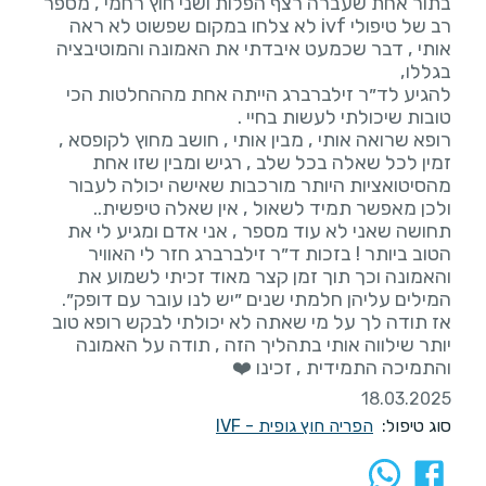
בתור אחת שעברה רצף הפלות ושני חוץ רחמי , מספר
רב של טיפולי ivf לא צלחו במקום שפשוט לא ראה
אותי , דבר שכמעט איבדתי את האמונה והמוטיבציה
להגיע לד״ר זילברברג הייתה אחת מההחלטות הכי
רופא שרואה אותי , מבין אותי , חושב מחוץ לקופסא ,
זמין לכל שאלה בכל שלב , רגיש ומבין שזו אחת
מהסיטואציות היותר מורכבות שאישה יכולה לעבור
ולכן מאפשר תמיד לשאול , אין שאלה טיפשית..
תחושה שאני לא עוד מספר , אני אדם ומגיע לי את
הטוב ביותר ! בזכות ד״ר זילברברג חזר לי האוויר
והאמונה וכך תוך זמן קצר מאוד זכיתי לשמוע את
אז תודה לך על מי שאתה לא יכולתי לבקש רופא טוב
יותר שילווה אותי בתהליך הזה , תודה על האמונה
והתמיכה התמידית , זכינו ❤️
18.03.2025
סוג טיפול:
הפריה חוץ גופית - IVF