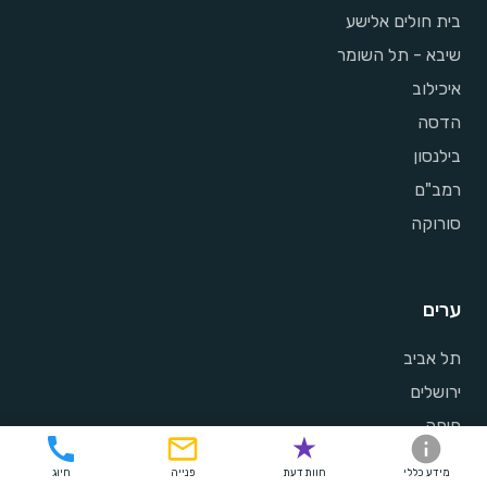
בית חולים אלישע
שיבא - תל השומר
איכילוב
הדסה
בילנסון
רמב"ם
סורוקה
ערים
תל אביב
ירושלים
חיפה
באר שבע
מידע כללי
חוות דעת
פנייה
חיוג