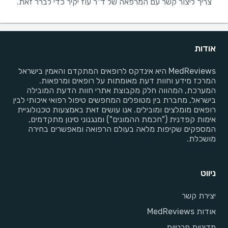
צריך ליצור קשר עם המרפאה של ד"ר עוז יקיר כדי לברר זאת.
אודות
MedReviews היא אינדקס לרופאים המתקדם והאמין בישראל
המרכז מידע וחוות דעת מאומתות על רופאים ומרפאות.
המערכת, המהווה חלק מקבוצת אתרי חוות הדעת המובילה
בישראל, מחברת בין מטופלים המחפשים טיפול רפואי איכותי לבין
רופאים מומלצים ומובילים. אנו עושים זאת באמצעות טכנולוגיית
אימות קפדנית ("חכמת ההמונים") ומנגנוני סינון מתקדמים,
המספקים שקיפות מלאה בעולם הרפואה ומאפשרים בחירה
מושכלת.
ניווט
יצירת קשר
אודות MedReviews
מדיניות פרטיות