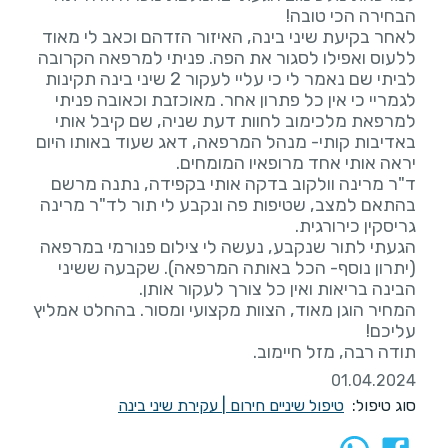
לאחר בקיעת שיני בינה, האיזור הזדהם וכאב לי מאוד
ללעוס ואפילו לסגור את הפה. פניתי למרפאה הקרובה
לביתי שם נאמר לי כי עליי לעקור 2 שיני בינה תקינות
לגמריי כי אין כל פתרון אחר. מאוכזבת וכאובה פניתי
למרפאת מלכימוב לחוות דעת שניה, שם קיבל אותי
באדיבות קותי- מנהל המרפאה, דאג שעוד באותו היום
ד"ר מרינה וולקוב בדקה אותי בקפידה, נתנה מרשם
בהתאם למצב, שטיפות פה ונקבע לי תור לד"ר מרינה
הגעתי לתור שנקבע, נעשה לי צילום פנורמי במרפאה
(יתרון נוסף- הכל באותה המרפאה). שקבעה ששיני
המחיר הוגן מאוד, הצוות מקצועי ומסור. בהחלט אמליץ
תודה רבה, מזל חיימוב.
01.04.2024
סוג טיפול:
טיפול שיניים חירום
|
עקירת שיני בינה