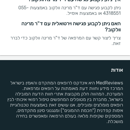
ניתן לקבוע פגישה עם ד"ר מרינה וולקוב באמצעות 055-
4318551 או באמצעות אימייל.
האם ניתן לקבוע פגישה וירטואלית עם ד"ר מרינה
וולקוב?
צריך ליצור קשר עם המרפאה של ד"ר מרינה וולקוב כדי לברר
זאת.
אודות
MedReviews היא אינדקס לרופאים המתקדם והאמין בישראל
המרכז מידע וחוות דעת מאומתות על רופאים ומרפאות.
המערכת, המהווה חלק מקבוצת אתרי חוות הדעת המובילה
בישראל, מחברת בין מטופלים המחפשים טיפול רפואי איכותי לבין
רופאים מומלצים ומובילים. אנו עושים זאת באמצעות טכנולוגיית
אימות קפדנית ("חכמת ההמונים") ומנגנוני סינון מתקדמים,
המספקים שקיפות מלאה בעולם הרפואה ומאפשרים בחירה
מושכלת.