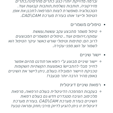
וברמה מדוייקת יותר! כגון: כתרים מחרסינה,כתרים
מזירקוניה, תותבות נשלפות,תותבות קבועות ועוד.
הטכנולוגיה מאפשרת לצוות המרפאה לתכנן את אופן
הטיפול ולייצר אותו בעזרת מערכת CAD\CAM.
טיפולים משמרים
טיפול משמר מתבצע עקב עששת,עששת
עמוקה,זיהומים ועוד.. טיפולים המשמרים המבוצעים
לרוב הם: סתימות וטיפולי שורש כאשר עיקר הטיפול הוא
לשמור על השן מפני עקירה.
יישור שיניים
יישור שיניים מבוצע ע"י רופא אורתודנט מהיום אפשר
לחייך מבלי להתבייש! באמצעות הקשתיות השקופות
טכניקת היישור המובילה בעולם, ניתן ליישר את השיניים
באופן מהיר הרבה יותר מבעבר!
רפואת שיניים דיגיטלית
בעקבות המהפכה הדיגיטלית בעולם הרפואה, מרפאת
מלכימוב הציבה סטנדרט חדש גם בעולם רפואת
השיניים בעזרת מערכת CAD\CAM .בעזרת מערכת
דיגיטלית זו ניתן להגיע לדיוק מירבי,חוזק ומראה טבעי!