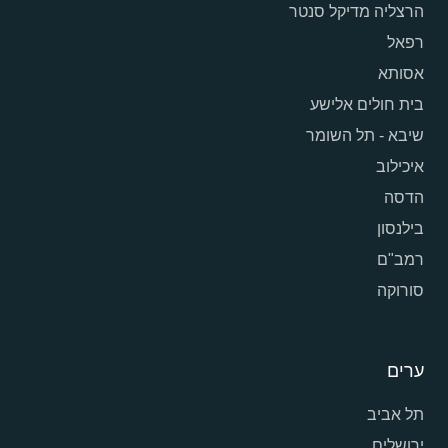
הרצליה מדיקל סנטר
רפאל
אסותא
בית חולים אלישע
שיבא - תל השומר
איכילוב
הדסה
בילנסון
רמב"ם
סורוקה
ערים
תל אביב
ירושלים