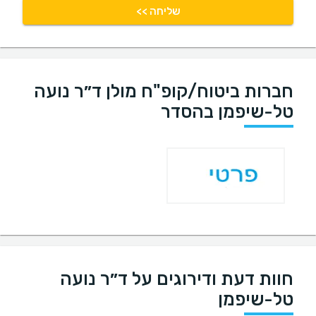
שליחה >>
חברות ביטוח/קופ"ח מולן ד״ר נועה
טל-שיפמן בהסדר
חוות דעת ודירוגים על ד״ר נועה
טל-שיפמן