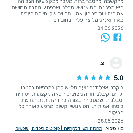
להקשבה ולהסבר ברור. מעבר למקצועיות הגבוהה,
היא מפגינה יחס אנושי, סבלני ואכפתי, ונותנת תחושה
אמיתית של ביטחון ואמון. החוויה שלי הייתה חיובית
מאוד ואני ממליצה עליה בחום רב.
04.06.2026
צ.
5.0
ביקרנו אצל ד״ר נועה טל-שיפמן במרפאת גסטרו
ילדים וקיבלנו חוויה מצוינת. רופאה מקצועית, יסודית
וסבלנית, שמסבירה בצורה ברורה ונותנת תחושת
ביטחון אמיתית. יחס אנושי, קשוב ומרגיע לאורך כל
הביקור.
28.05.2026
סוג טיפול:
מחלות מעי דלקתיות
|
קוליטיס בילדים
|
שלשול
|