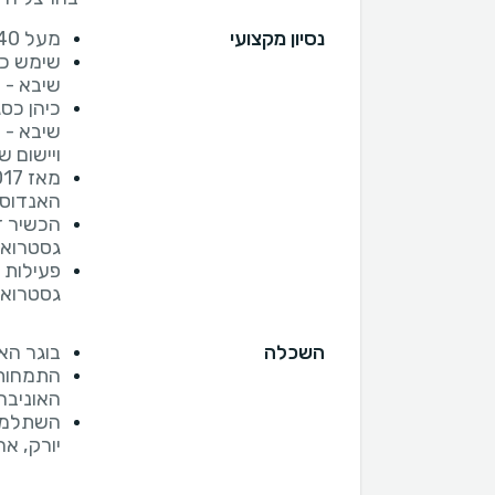
נסיון מקצועי
מעל 40 שנות ניסיון בתחום הגסטרואנטרולוגיה
שימש כר
שיבא - תל
כיהן כס
ויישום ש
האנדוסק
הכשיר ד
גסטרואנ
פעילות 
גסטרואנ
השכלה
בוגר הא
התמחות 
האוניבר
יורק, א