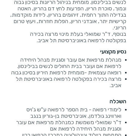
לנשים בבילינסון. מומחית בניהול הריונות בסיכון גבוה
ונמוך, סוכרת הריון, הפרעות לחץ דם בהריון, האטה
בגדילה התוך רחמית, זיהומים בהריון, לידות מוקדמות,
קרישיות יתר, אובדני הריון, הפלות חוזרות, ויעוץ טרום
בנוסף, ד"ר שמואלי בעלת מינוי מרצה בכירה
בפקולטה לרפואה באוניברסיטת תל אביב.
נסיון מקצועי
מנהלת מרפאות אם עובר וסגנית מנהל היחידה
לרפואת אם ועובר בבית החולים לנשים בבילינסון.
רופאה עצמאית -מומחית לרפואת היריון בסיכון גבוה
מרצה בכירה בפקולטה לרפואה באוניברסיטת תל
אביב.
השכלה
לימודי רפואה - בית הספר לרפואה ע"ש ג'ויס
וארווינג גולדמן, אוניברסיטת בן-גוריון בנגב
ד"ר שמואלי משמשת כמנהלת מרפאות אם עובר
וסגנית מנהל היחידה לרפואת אם
התמחות ביילוד וגינקולוגיה במרכז הרפואי רבין