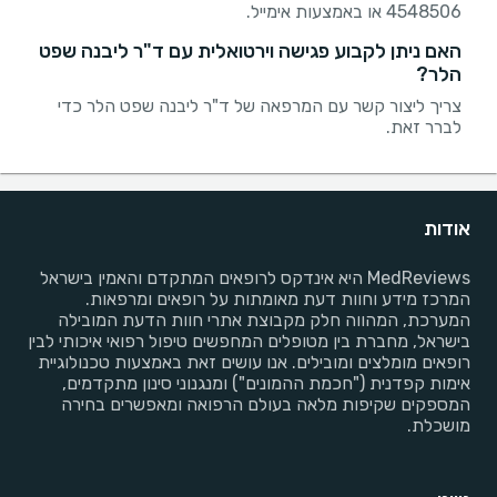
4548506 או באמצעות אימייל.
האם ניתן לקבוע פגישה וירטואלית עם ד"ר ליבנה שפט
הלר?
צריך ליצור קשר עם המרפאה של ד"ר ליבנה שפט הלר כדי
לברר זאת.
אודות
MedReviews היא אינדקס לרופאים המתקדם והאמין בישראל
המרכז מידע וחוות דעת מאומתות על רופאים ומרפאות.
המערכת, המהווה חלק מקבוצת אתרי חוות הדעת המובילה
בישראל, מחברת בין מטופלים המחפשים טיפול רפואי איכותי לבין
רופאים מומלצים ומובילים. אנו עושים זאת באמצעות טכנולוגיית
אימות קפדנית ("חכמת ההמונים") ומנגנוני סינון מתקדמים,
המספקים שקיפות מלאה בעולם הרפואה ומאפשרים בחירה
מושכלת.