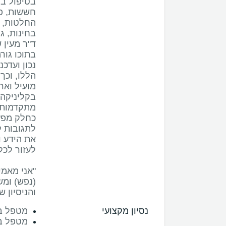
בטיפול ב
חששות, פח
החלטות, ק
ד"ר מעין 
בתוכו גורמ
נכון ועדכ
הללו, וכך
בקליניקה 
כחלק מפע
לתגובות ק
את הידע ו
"אני מאמי
(נפש) ומ
והניסיון ש
נסיון מקצועי
מטפל בק
מטפל ב