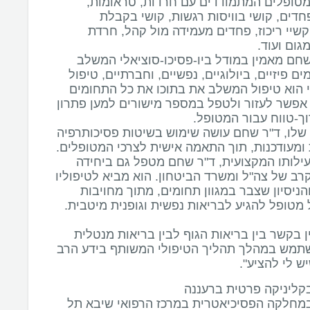
מטופלים המתמודדים עם חרדות, טראומות,
דים, קושי בוויסות רגשות, קושי בקבלת
שיי ריכוז, פחדים מעמידה מול קהל, חרדת
שחם מאמין במודל ביו-פסיכו-סוציאלי המשלב
ים פיזיים, ביולוגיים, נפשיים, וחברתיים, טיפול
ני הוא טיפול המשלב את בתוכו את כל התחומים
 אפשר לעזור ולטפל במספר מישורים למען פתרון
שלו, ד"ר שחם עושה שימוש בשיטות פסיכותרפיה
ילותו המקצועית, ד"ר שחם מטפל גם ביחידה
רב של צה"ל ומשרד הביטחון. הוא מביא לטיפוליו
הניסיון שצבר במגוון תחומים, מתוך מחויבות
ן בקשר בין בריאות הגוף לבין בריאות מנטלית
שתמש במהלך תהליך הטיפולי המשותף בידע הרב
יש לי להציע".
ליניקה פרטית ברעננה
מחלקה הפסיכיאטרית במרכז הרפואי שיבא תל