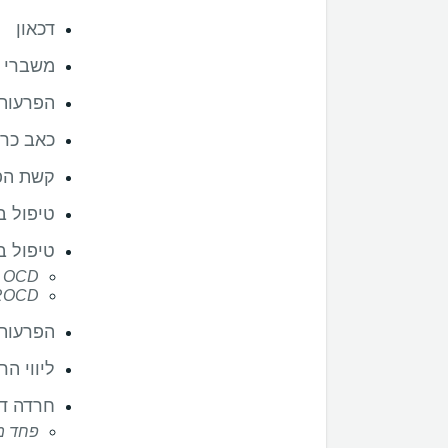
דכאון
משברי ח
הפרעות 
כאב כרו
קשת הפ
טיפול ב
טיפול ב
OCD
ROCD
הפרעות 
ליווי הר
חרדה ד
פחד מט