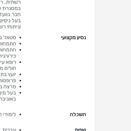
רשתית, רו
בעל ניסיון
וניתוחי רש
נסיון מקצועי
סטאז' ב
התמחות 
התמחות-
כירורגיה
רופא עי
חולים מ
יועץ בת
פרופסור
מרצה בכ
בעל מינו
באוניבר
השכלה
לימודי 
שפות
עברית