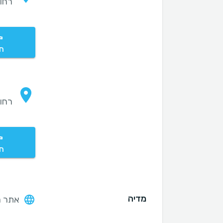
רחוב אח
חי
רחוב הב
חי
מדיה
אתר ה