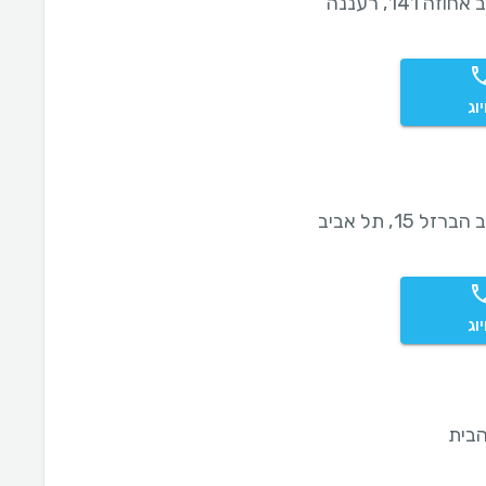
וזה 141, רעננה
וג
רזל 15, תל אביב
וג
בית