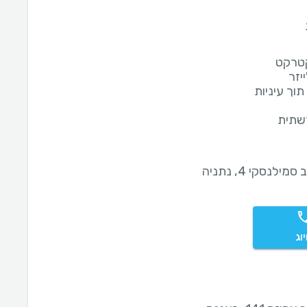
קטרקט
יזר
וך עיניות
רשתית
סמילנסקי 4, נתניה
וג