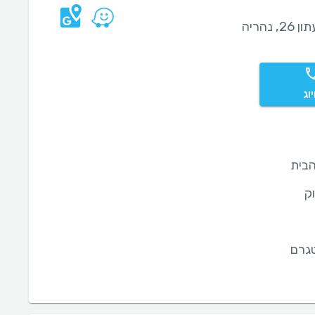
2, נהריה
וג
בית
ק
גרם