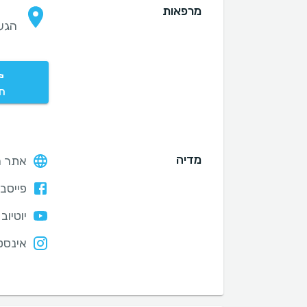
מרפאות
הגעתון 6
חי
מדיה
אתר ה
פייסבו
יוטיוב
אינסט