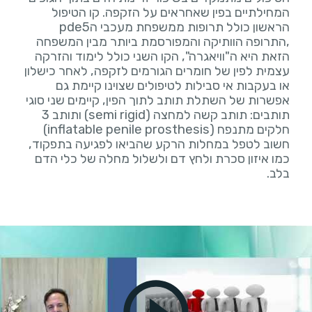
המחילתיים בפין שאחראים על הזקפה. קו הטיפול
הראשון כולל תרופות ממשפחת מעכבי הpde5
,התרופה הוותיקה והמפורסמת ביותר מבין המשפחה
הזאת היא ה"וויאגרה", הקו השני כולל לימוד והזרקה
עצמית לפין של חומרים הגורמים לזקפה, לאחר כישלון
או בעקבות אי סבילות לטיפולים שצוינו קיימת גם
אפשרות של השתלת תותב לתוך הפין, קיימים שני סוגי
תותבים: תותב קשה למחצה (semi rigid) ותותב 3
חלקים מתנפח (inflatable penile prosthesis)
חשוב לטפל במחלות הרקע שהביאו לפגיעה בתפקוד,
כמו איזון סכרת ולחץ דם ולשלול מחלה של כלי הדם
בלב.