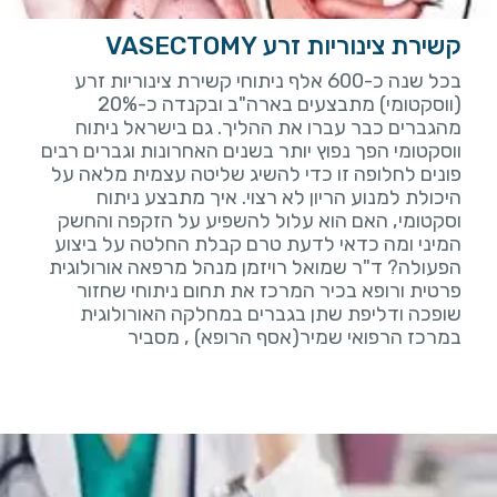
קשירת צינוריות זרע VASECTOMY
בכל שנה כ-600 אלף ניתוחי קשירת צינוריות זרע
(ווסקטומי) מתבצעים בארה"ב ובקנדה כ-20%
מהגברים כבר עברו את ההליך. גם בישראל ניתוח
ווסקטומי הפך נפוץ יותר בשנים האחרונות וגברים רבים
פונים לחלופה זו כדי להשיג שליטה עצמית מלאה על
היכולת למנוע הריון לא רצוי. איך מתבצע ניתוח
וסקטומי, האם הוא עלול להשפיע על הזקפה והחשק
המיני ומה כדאי לדעת טרם קבלת החלטה על ביצוע
הפעולה? ד"ר שמואל רויזמן מנהל מרפאה אורולוגית
פרטית ורופא בכיר המרכז את תחום ניתוחי שחזור
שופכה ודליפת שתן בגברים במחלקה האורולוגית
במרכז הרפואי שמיר(אסף הרופא) , מסביר