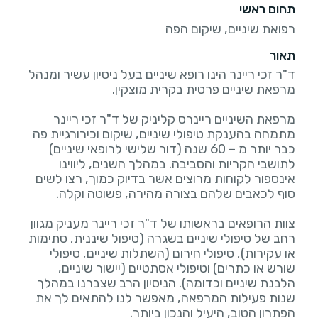
תחום ראשי
רפואת שיניים, שיקום הפה
תאור
ד"ר זכי ריינר הינו רופא שיניים בעל ניסיון עשיר ומנהל
מרפאת השיניים ריינרס קליניק של ד"ר זכי ריינר
מתמחה בהענקת טיפולי שיניים, שיקום וכירורגיית פה
כבר יותר מ – 60 שנה (דור שלישי לרופאי שיניים)
לתושבי הקריות והסביבה. במהלך השנים, ליווינו
אינספור לקוחות מרוצים אשר בדיוק כמוך, רצו לשים
צוות הרופאים בראשותו של ד"ר זכי ריינר מעניק מגוון
רחב של טיפולי שיניים בשגרה (טיפול שיננית, סתימות
או עקירות), טיפולי חירום (השתלות שיניים, טיפולי
שורש או כתרים) וטיפולי אסתטיים (יישור שיניים,
הלבנת שיניים וכדומה). הניסיון הרב שצברנו במהלך
שנות פעילות המרפאה, מאפשר לנו להתאים לך את
הפתרון הטוב, היעיל והנכון ביותר.