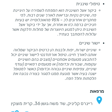
טיפולי שיננית
ביקור אצל השיננית הוא המפתח לשמירה על היגיינת
פה, שיניים נקיות ובריאות לאורך שנים רבות. לפי
מחקרים אחרונים לכ – 95% מהאוכלוסייה יש בעיות
חניכיים ברמה כזו או אחרת, אך על ידי ביקור אצל
השיננית ניתן למנוע היווצרות של מחלות ודלקות אשר
עלולות להסתבך בעתיד.
יישור שיניים
שיניים ישרות, יפות ולבנות הן כרטיס הביקור שמלווה
אותנו לאורך חיינו. טיפול אורתודנטי ליישור שיניים יכול
להתבצע מטעמים אסתטיים (מצבים בהם השיניים
עקומות, שבורות וכדומה) או מטעמים רפואיים (עודף
שיניים, צפיפות שיניים גבוהה וכדומה) כאשר למטופל
ישנה בעיה אשר מונעת ממנו לסגור בצורה נכונה את
הלסתות וחלל הפה.
מרפאות
ריינרס קליניק, שד משה גושן 36, קרית מוצקין