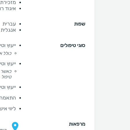
מזכירת 
איגוד רו
שפות
עברית
אנגלית
סוגי טיפולים
ייעוץ וט
כולל א
ייעוץ וט
כאשר ע
טיפול
ייעוץ ו
התאמה א
ליווי אי
מרפאות