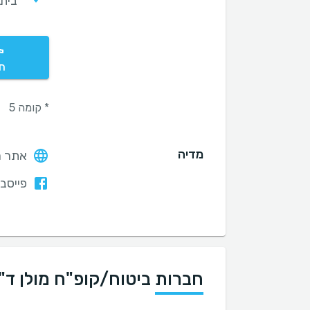
בית אר
חי
* קומה 5
מדיה
אתר ה
פייסבו
חברות ביטוח/קופ"ח מולן ד"