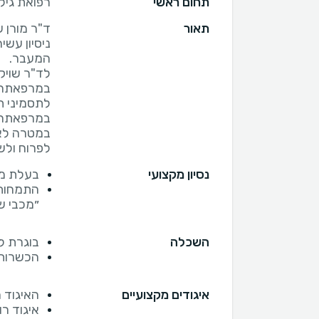
תחום ראשי
רפואת גיל
תאור
ד"ר מורן 
ניסיון עשי
במרפאתה ש
במרפאתה, 
במטרה לאז
לפרוח ולש
נסיון מקצועי
בעלת מר
התמחות
״מכבי שי
השכלה
בוגרת ל
הכשרות 
איגודים מקצועיים
האיגוד ה
איגוד ר