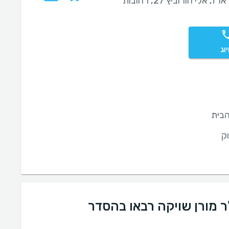
ז, אלי הורוביץ 27, רחובות
וג
בית
ק
ר מורן שויקה רבאו בהסדר