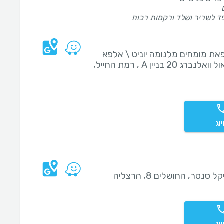
ד לשריר ושלד ורקמות רכות
את מומחים מלנומה יוניט \ אלפא
מדיקל, ראול וואלנברג 20 בניין A , רמת החייל,
וג
 סנטר, החושלים 8, הרצליה