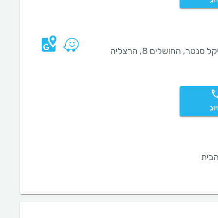
וג
מדיקל סנטר, החושלים 8, הרצליה
וג
בית