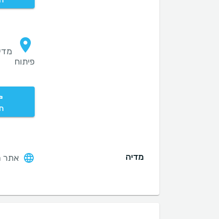
חי
פיתוח
חי
מדיה
אתר ה