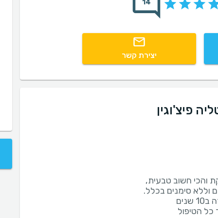
14
יצירת קשר
יה פיצ'וגין