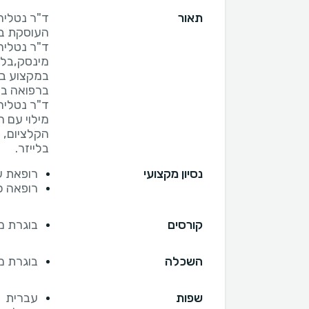
תאור
ד"ר נטליה 
מינסק,בלא
ד"ר נטליה 
מילוי עם 
הקלציום, ח
בלייזר.
נסיון מקצועי
רופאת עור ו
רופאה כל
קורסים
בוגרת מ
השכלה
בוגרת מכ
שפות
עברית