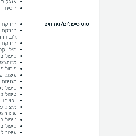
אנגלית
רוסית
סוגי טיפולים/ניתוחים
הזרקת ב
הזרקת חו
ג'ובידרם
הזרקת ח
מילוי ק
טיפול ב
מזותרפי
פיסול פנ
עיצוב וע
מתיחת פ
טיפול נ
טיפול ב
ייפוי תוו
מיצוק עו
שיפור מ
טיפול ב
טיפול ב
עיצוב לח