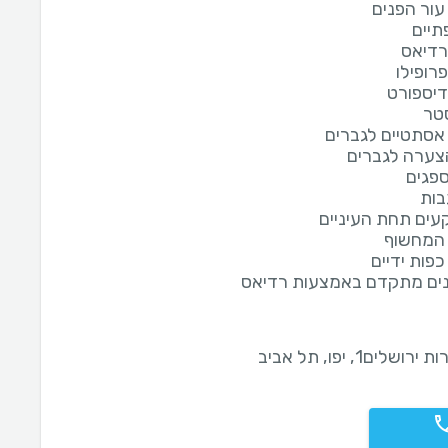
ור הפנים
תיים
רדיאס
רופילו
יספורט
סטר
 אסתטיים לגברים
הצערה לגברים
ספגים
בות
קעים תחת העיניים
המחשוף
פות ידיים
נים מתקדם באמצעות רדיאס
רושלים1, יפו, תל אביב