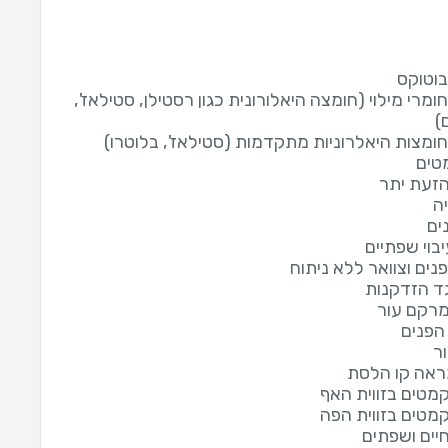
וטוקס
מרי מילוי (חומצה היאלורונית כגון רסטילן, סטילאז',
)
ומצות היאלרוניות מתקדמות (סטילאז', בלוטרו)
מטים
הזעת יתר
ה
ים
יבוי שפתיים
נים וצוואר ללא ניתוח
גד הזדקנות
מרקם עור
י הפנים
ר
ראה קו הלסת
קמטים בזווית האף
קמטים בזווית הפה
יים ושפתים