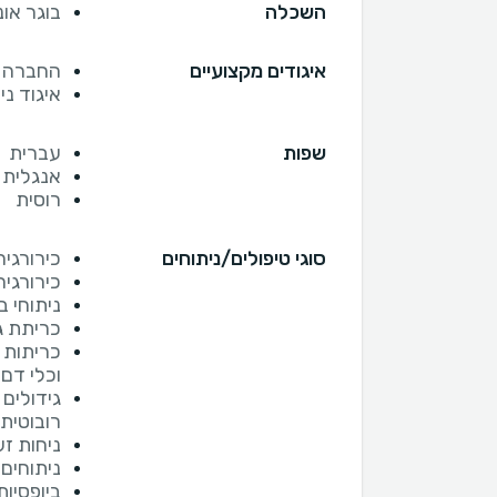
השכלה
בוגר או
איגודים מקצועיים
החברה ה
איגוד ני
שפות
עברית
אנגלית
רוסית
סוגי טיפולים/ניתוחים
כירורגי
כירורגי
ניתוחי 
כריתת ג
כריתות 
וכלי דם
גידולים 
רובוטית
ניחות זע
ניתוחים
ביופסיות