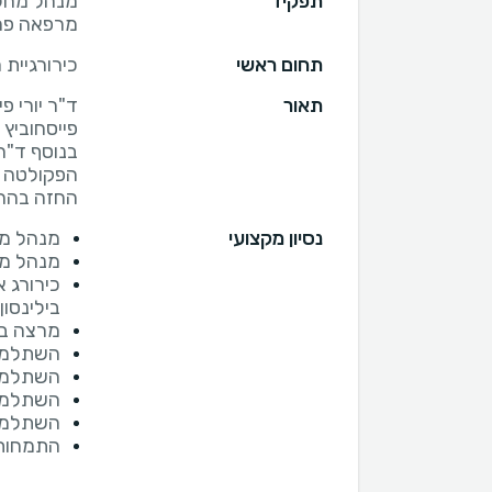
תפקיד
מנהל מחלק
מרפאה פרט
תחום ראשי
כירורגיית 
תאור
ד"ר יורי פ
בנוסף ד"ר
הפקולטה ל
החזה בהרצ
נסיון מקצועי
מנהל מר
מנהל מח
כירורג 
בילינסון
מרצה בא
השתלמות ב- owship
השתלמות ב- c Surgery
השתלמות ב- ity Canada
השתלמות בהש
התמחות 