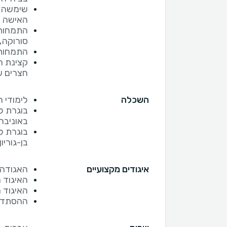
שימשה כ
האישה ב
התמחות ב
סורוקה,
התמחות 
קצינת ר
חצרים ש
השכלה
לימודי 
בוגרת ל
באוניברס
בן-גוריון
איגודים מקצועיים
האגודה 
האיגוד 
האיגוד ה
ההסתדרו