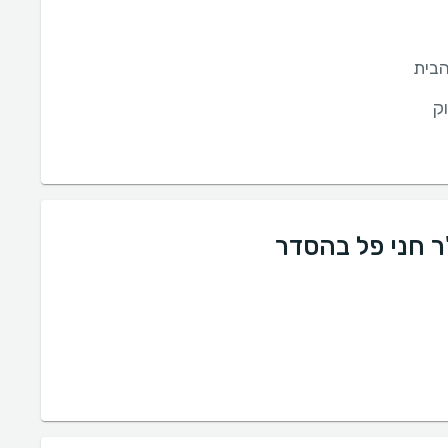
בית
ק
ר חני פל בהסדר