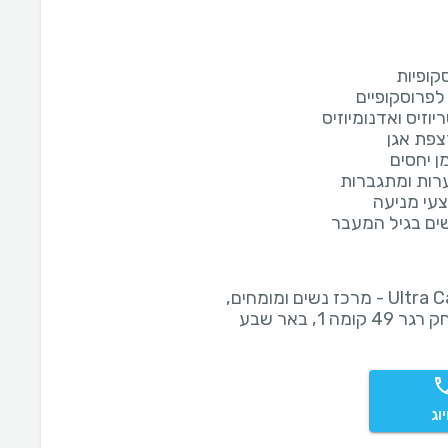
קופיות
לפרוסקופיים
וזיס ואדנומיוזיס
צפת אגן
ן יחסים
ערות ומתגברות
צעי מניעה
שים בגיל המעבר
Ultra Care - מרכז נשים ומומחים,
ומה 1, באר שבע
וג