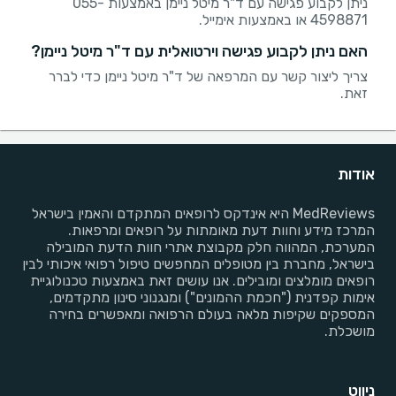
ניתן לקבוע פגישה עם ד"ר מיטל ניימן באמצעות 055-
4598871 או באמצעות אימייל.
האם ניתן לקבוע פגישה וירטואלית עם ד"ר מיטל ניימן?
צריך ליצור קשר עם המרפאה של ד"ר מיטל ניימן כדי לברר
זאת.
אודות
MedReviews היא אינדקס לרופאים המתקדם והאמין בישראל
המרכז מידע וחוות דעת מאומתות על רופאים ומרפאות.
המערכת, המהווה חלק מקבוצת אתרי חוות הדעת המובילה
בישראל, מחברת בין מטופלים המחפשים טיפול רפואי איכותי לבין
רופאים מומלצים ומובילים. אנו עושים זאת באמצעות טכנולוגיית
אימות קפדנית ("חכמת ההמונים") ומנגנוני סינון מתקדמים,
המספקים שקיפות מלאה בעולם הרפואה ומאפשרים בחירה
מושכלת.
ניווט