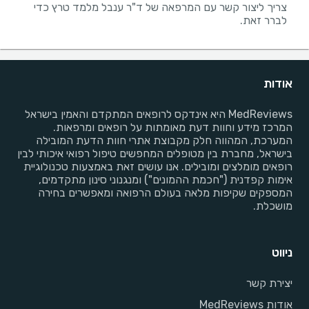
צריך ליצור קשר עם המרפאה של ד"ר ענבל מלמד טרץ כדי
לברר זאת.
אודות
MedReviews היא אינדקס לרופאים המתקדם והאמין בישראל
המרכז מידע וחוות דעת מאומתות על רופאים ומרפאות.
המערכת, המהווה חלק מקבוצת אתרי חוות הדעת המובילה
בישראל, מחברת בין מטופלים המחפשים טיפול רפואי איכותי לבין
רופאים מומלצים ומובילים. אנו עושים זאת באמצעות טכנולוגיית
אימות קפדנית ("חכמת ההמונים") ומנגנוני סינון מתקדמים,
המספקים שקיפות מלאה בעולם הרפואה ומאפשרים בחירה
מושכלת.
ניווט
יצירת קשר
אודות MedReviews