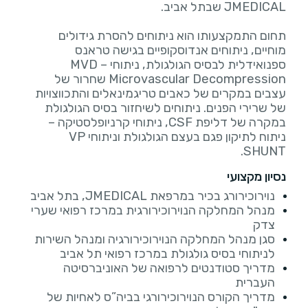
תחום התמקצעותו הוא ניתוחים להסרת גידולים
מוחיים, ניתוחים אנדוסקופיים בגישה טראנס
ספנואידלית לבסיס הגולגולת, ניתוחי MVD –
Microvascular Decompression שחרור של
עצבים במקרים של כאבים טריגמינאלים והתכווצויות
של שרירי הפנים. ניתוחים לשיחזור בסיס הגולגולת
במקרה של דליפת CSF, ניתוחי קרניופלסטיקה –
ניתוח לתיקון פגם בעצם הגולגולת וניתוחי VP
SHUNT.
נסיון מקצועי
נוירוכירורג בכיר במרפאת JMEDICAL, בתל אביב
מנהל המחלקה הנוירוכירורגית במרכז רפואי שערי
צדק
סגן מנהל המחלקה הנוירוכירורגיה ומנהל השירות
לניתוחי בסיס גולגולת במרכז רפואי תל אביב
מדריך סטודנטים לרפואה של האוניברסיטה
העברית
מדריך הקורס הנוירוכירורגי בביה”ס לאחיות של