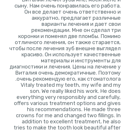
сыну. Нам очень понравилась его работа.
Он все делает очень ответственно и
аккуратно, предлагает различные
варианты лечения и дает свои
рекомендации. Мне он сделал три
коронки и поменял две пломбы. Помимо
отличного лечения, он также старается,
чтобы после лечения зуб внешне выглядел
красиво. Он использует качественные
материалы и инструменты для
диагностики и лечения. Цены на лечение у
Виталия очень демократичные. Поэтому
Vitaly treated my teeth, my wife and my
son. We really liked his work. He does
everything very responsibly and carefully,
offers various treatment options and gives
his recommendations. He made three
crowns for me and changed two fillings. In
addition to excellent treatment, he also
tries to make the tooth look beautiful after