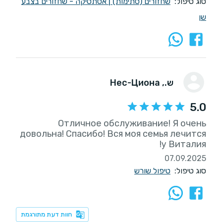
סוג טיפול:
שחזורים (סתימות)
|
אסתטיקה - שחזורים בצבע
שן
ש.
, Нес-Циона
5.0
Отличное обслуживание! Я очень
довольна! Спасибо! Вся моя семья лечится
у Виталия!
07.09.2025
סוג טיפול:
טיפול שורש
חוות דעת מתורגמת