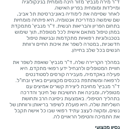
ד"ר מירה מנביץ' מזור הינה מומחית בגינקולוגיה
לאחר שסיימה את לימודיה באוניברסיטת תל אביב,
שם שימשה כמדריכת אנטומיה, היא פיתחה מומחיות
בתחום הפריון והבריאות הנשית. ד"ר מנביץ' מתמקדת
במתן טיפול מותאם אישית לכל מטופלת, תוך שימוש
בטכנולוגיות רפואיות מתקדמות ובגישות טיפול
חדשניות, במטרה לשפר את איכות החיים ורווחת
במהלך הקריירה שלה, ד"ר מנביץ' שואפת לשפר את
חוויית המטופלים ולהנחיל ידע רפואי מתקדם. היא
פעילה באקדמיה, מעבירה קורסים לסטודנטים
לרפואה ומשתתפת בכנסים מקצועיים בארץ ובחו"ל.
ד"ר מנביץ' מחויבת ליצירת קשרים אמיצים עם
מטופליה, ומבינה את החשיבות של חינוך והדרכה
בתהליך הטיפולי. באמצעות ניסיונה הרב ותחושת
השליחות שלה, היא פועלת לשיפור בריאותן ורווחתן של
נשים, ומקווה לעצב עתיד רפואי שבו כל אישה תקבל
את התמיכה והטיפול הראויים לה.
נסיון מקצועי