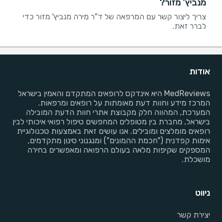
מנביץ' מזור?
צריך ליצור קשר עם המרפאה של ד"ר מירה מנביץ' מזור כדי
לברר זאת.
אודות
MedReviews היא אינדקס לרופאים המתקדם והאמין בישראל
המרכז מידע וחוות דעת מאומתות על רופאים ומרפאות.
המערכת, המהווה חלק מקבוצת אתרי חוות הדעת המובילה
בישראל, מחברת בין מטופלים המחפשים טיפול רפואי איכותי לבין
רופאים מומלצים ומובילים. אנו עושים זאת באמצעות טכנולוגיית
אימות קפדנית ("חכמת ההמונים") ומנגנוני סינון מתקדמים,
המספקים שקיפות מלאה בעולם הרפואה ומאפשרים בחירה
מושכלת.
ניווט
יצירת קשר