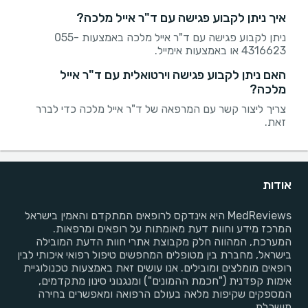
איך ניתן לקבוע פגישה עם ד"ר אייל מלכה?
ניתן לקבוע פגישה עם ד"ר אייל מלכה באמצעות 055-
4316623 או באמצעות אימייל.
האם ניתן לקבוע פגישה וירטואלית עם ד"ר אייל
מלכה?
צריך ליצור קשר עם המרפאה של ד"ר אייל מלכה כדי לברר
זאת.
אודות
MedReviews היא אינדקס לרופאים המתקדם והאמין בישראל
המרכז מידע וחוות דעת מאומתות על רופאים ומרפאות.
המערכת, המהווה חלק מקבוצת אתרי חוות הדעת המובילה
בישראל, מחברת בין מטופלים המחפשים טיפול רפואי איכותי לבין
רופאים מומלצים ומובילים. אנו עושים זאת באמצעות טכנולוגיית
אימות קפדנית ("חכמת ההמונים") ומנגנוני סינון מתקדמים,
המספקים שקיפות מלאה בעולם הרפואה ומאפשרים בחירה
מושכלת.