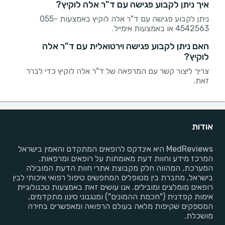
איך ניתן לקבוע פגישה עם ד"ר אלה לוקיץ?
ניתן לקבוע פגישה עם ד"ר אלה לוקיץ באמצעות 055-
4542563 או באמצעות אימייל.
האם ניתן לקבוע פגישה וירטואלית עם ד"ר אלה
לוקיץ?
צריך ליצור קשר עם המרפאה של ד"ר אלה לוקיץ כדי לברר
זאת.
אודות
MedReviews היא אינדקס לרופאים המתקדם והאמין בישראל
המרכז מידע וחוות דעת מאומתות על רופאים ומרפאות.
המערכת, המהווה חלק מקבוצת אתרי חוות הדעת המובילה
בישראל, מחברת בין מטופלים המחפשים טיפול רפואי איכותי לבין
רופאים מומלצים ומובילים. אנו עושים זאת באמצעות טכנולוגיית
אימות קפדנית ("חכמת ההמונים") ומנגנוני סינון מתקדמים,
המספקים שקיפות מלאה בעולם הרפואה ומאפשרים בחירה
מושכלת.