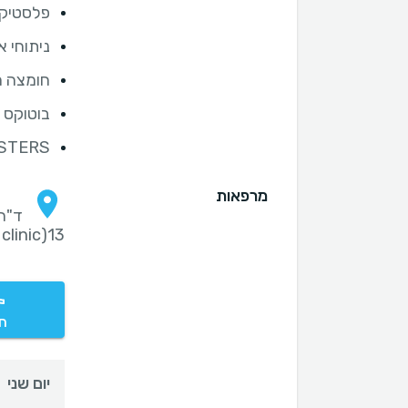
פלסטיקת
ניתוחי א
חומצה ה
בוטוקס
OSTERS
מרפאות
ד"ר 
13(my clinic), תל אביב
חי
יום שני