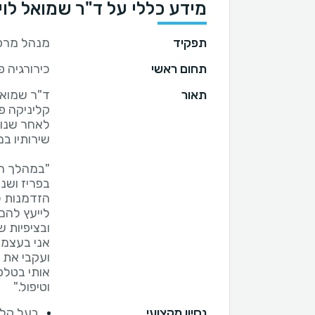
מידע כללי על ד"ר שמואל לוי
תפקיד
מנהל מרפ
תחום ראשי
כירורגיה 
תאור
ד"ר שמואל
לאחר שנות 
"במהלך הכ
בפריז ושנו
הזדמנות ל
לייעץ להם 
אני בעצמי
ועקבי את 
אותי בטלפו
וטיפול."
נסיון מקצועי
בעל קלי