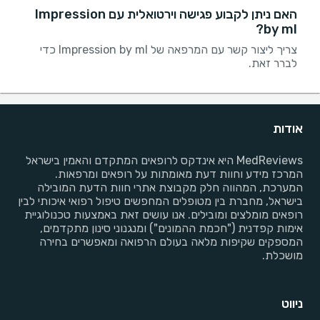
האם ניתן לקבוע פגישה וירטואלית עם Impression
by ml?
צריך ליצור קשר עם המרפאה של Impression by ml כדי
לברר זאת.
אודות
MedReviews היא אינדקס לרופאים המתקדם והאמין בישראל
המרכז מידע וחוות דעת מאומתות על רופאים ומרפאות.
המערכת, המהווה חלק מקבוצת אתרי חוות הדעת המובילה
בישראל, מחברת בין מטופלים המחפשים טיפול רפואי איכותי לבין
רופאים מומלצים ומובילים. אנו עושים זאת באמצעות טכנולוגיית
אימות קפדנית ("חכמת ההמונים") ומנגנוני סינון מתקדמים,
המספקים שקיפות מלאה בעולם הרפואה ומאפשרים בחירה
מושכלת.
ניווט