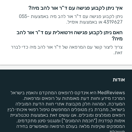
איך ניתן לקבוע פגישה עם ד"ר אור להב מיה?
ניתן לקבוע פגישה עם ד"ר אור להב מיה באמצעות 055-
4319627 או באמצעות אימייל.
האם ניתן לקבוע פגישה וירטואלית עם ד"ר אור להב
מיה?
צריך ליצור קשר עם המרפאה של ד"ר אור להב מיה כדי לברר
זאת.
אודות
MedReviews היא אינדקס לרופאים המתקדם והאמין בישראל
המרכז מידע וחוות דעת מאומתות על רופאים ומרפאות.
המערכת, המהווה חלק מקבוצת אתרי חוות הדעת המובילה
בישראל, מחברת בין מטופלים המחפשים טיפול רפואי איכותי לבין
רופאים מומלצים ומובילים. אנו עושים זאת באמצעות טכנולוגיית
אימות קפדנית ("חכמת ההמונים") ומנגנוני סינון מתקדמים,
המספקים שקיפות מלאה בעולם הרפואה ומאפשרים בחירה
מושכלת.