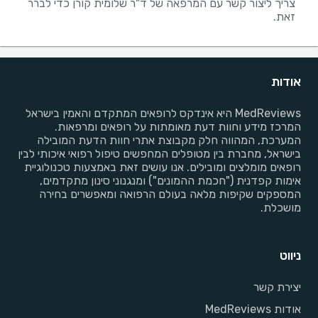
צריך ליצור קשר עם המרפאה של ד"ר שלומית קורן כדי לברר
זאת.
אודות
MedReviews היא אינדקס לרופאים המתקדם והאמין בישראל
המרכז מידע וחוות דעת מאומתות על רופאים ומרפאות.
המערכת, המהווה חלק מקבוצת אתרי חוות הדעת המובילה
בישראל, מחברת בין מטופלים המחפשים טיפול רפואי איכותי לבין
רופאים מומלצים ומובילים. אנו עושים זאת באמצעות טכנולוגיית
אימות קפדנית ("חכמת ההמונים") ומנגנוני סינון מתקדמים,
המספקים שקיפות מלאה בעולם הרפואה ומאפשרים בחירה
מושכלת.
ניווט
יצירת קשר
אודות MedReviews