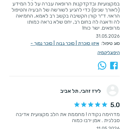
במקצועיות ובדקדקנות הרופאה עברה על כל המידע
(לאורך שנים) כדי להגיע לשורשה של הבעיה והטיפול
הראוי. ד״ר קורן הקשיבה בקשב רב לאמא, החמיאה
לה ודאגה לה בחום רב, יחס שלא נראה כמותו
מרופאים. ישר כוח!
31.05.2026
סוג טיפול:
איזון סוכרת
|
סוכר גבוה
|
סוכר נמוך -
היפוגליקמיה
לירז זהבי
, תל אביב
5.0
מדהימה נקודה ! מחממת את הלב מקצועית אדיבה
סבלנית . אמן ירבו כמוה
11.05.2026